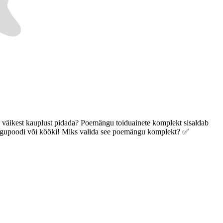
 väikest kauplust pidada? Poemängu toiduainete komplekt sisaldab
 mängupoodi või kööki! Miks valida see poemängu komplekt? ✅