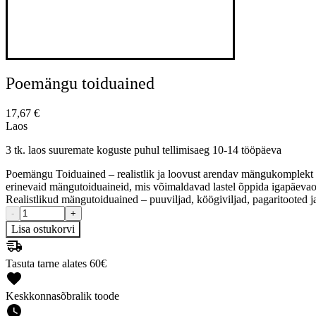
Poemängu toiduained
17,67
€
Laos
3 tk. laos suuremate koguste puhul tellimisaeg 10-14 tööpäeva
Poemängu Toiduained – realistlik ja loovust arendav mängukomplekt 
erinevaid mängutoiduaineid, mis võimaldavad lastel õppida igapäevao
Realistlikud mängutoiduained – puuviljad, köögiviljad, pagaritooted 
-
+
Lisa ostukorvi
Tasuta tarne alates 60€
Keskkonnasõbralik toode