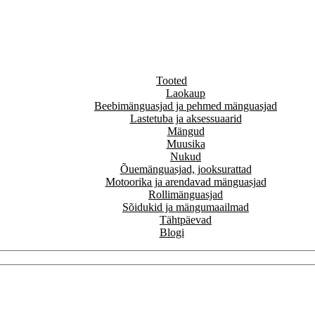
Tooted
Laokaup
Beebimänguasjad ja pehmed mänguasjad
Lastetuba ja aksessuaarid
Mängud
Muusika
Nukud
Õuemänguasjad, jooksurattad
Motoorika ja arendavad mänguasjad
Rollimänguasjad
Sõidukid ja mängumaailmad
Tähtpäevad
Blogi