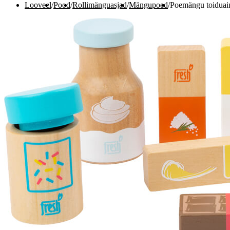
Looveel
/
Pood
/
Rollimänguasjad
/
Mängupoed
/
Poemängu toiduai