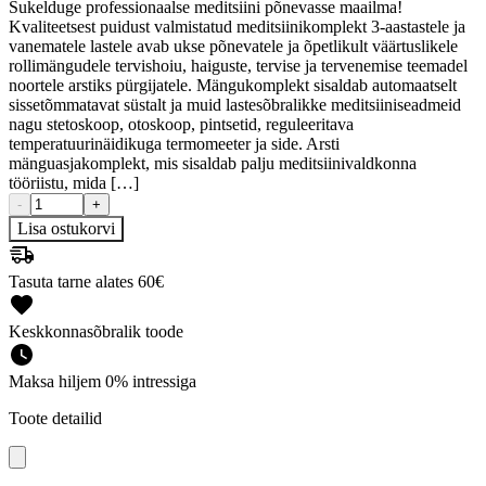
Sukelduge professionaalse meditsiini põnevasse maailma!
Kvaliteetsest puidust valmistatud meditsiinikomplekt 3-aastastele ja
vanematele lastele avab ukse põnevatele ja õpetlikult väärtuslikele
rollimängudele tervishoiu, haiguste, tervise ja tervenemise teemadel
noortele arstiks pürgijatele. Mängukomplekt sisaldab automaatselt
sissetõmmatavat süstalt ja muid lastesõbralikke meditsiiniseadmeid
nagu stetoskoop, otoskoop, pintsetid, reguleeritava
temperatuurinäidikuga termomeeter ja side. Arsti
mänguasjakomplekt, mis sisaldab palju meditsiinivaldkonna
tööriistu, mida […]
-
+
Lisa ostukorvi
Tasuta tarne alates 60€
Keskkonnasõbralik toode
Maksa hiljem 0% intressiga
Toote detailid