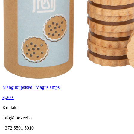
Mänguküpsised "Magus amps"
8,20
€
Kontakt
info@looveel.ee
+372 5591 5910