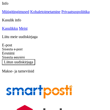
Info
Müügitingimused
Kohaletoimetamine
Privaatsuspoliitika
Kasulik info
Kasulikku
Meist
Liitu meie uudiskirjaga
E-post
Eesnimi
Liitun uudiskirjaga
Makse- ja tarneviisid