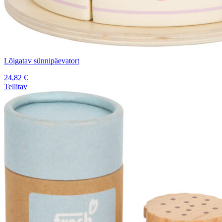
Lõigatav sünnipäevatort
24,82
€
Tellitav