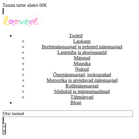
Tasuta tarne alates 60€
Tooted
Laokaup
Beebimänguasjad ja pehmed mänguasjad
Lastetuba ja aksessuaarid
Mängud
Muusika
Nukud
Õuemänguasjad, jooksurattad
Motoorika ja arendavad mänguasjad
Rollimänguasjad
Sõidukid ja mängumaailmad
Tähtpäevad
Blogi
0