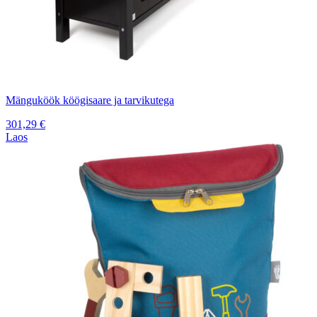
Mänguköök köögisaare ja tarvikutega
301,29
€
Laos