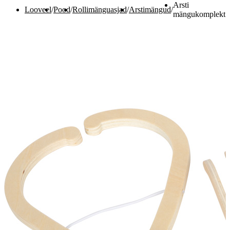
Arsti
Looveel
/
Pood
/
Rollimänguasjad
/
Arstimängud
/
mängukomplekt