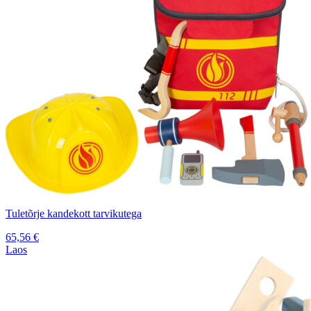
Tuletõrje kandekott tarvikutega
65,56
€
Laos