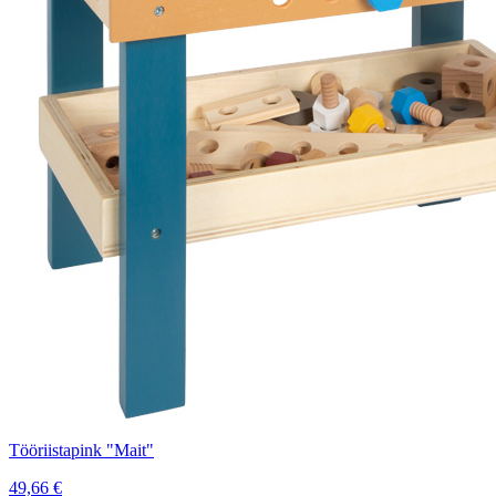
Tööriistapink "Mait"
49,66
€