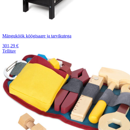
Mänguköök köögisaare ja tarvikutega
301,29
€
Tellitav