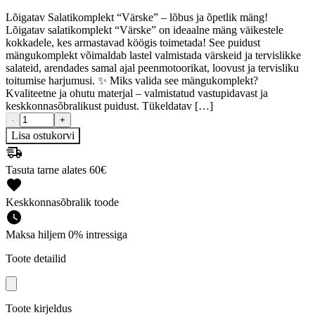
Lõigatav Salatikomplekt “Värske” – lõbus ja õpetlik mäng!
Lõigatav salatikomplekt “Värske” on ideaalne mäng väikestele
kokkadele, kes armastavad köögis toimetada! See puidust
mängukomplekt võimaldab lastel valmistada värskeid ja tervislikke
salateid, arendades samal ajal peenmotoorikat, loovust ja tervisliku
toitumise harjumusi. ✨ Miks valida see mängukomplekt?
Kvaliteetne ja ohutu materjal – valmistatud vastupidavast ja
keskkonnasõbralikust puidust. Tükeldatav […]
-
+
Lisa ostukorvi
Tasuta tarne alates 60€
Keskkonnasõbralik toode
Maksa hiljem 0% intressiga
Toote detailid
Toote kirjeldus