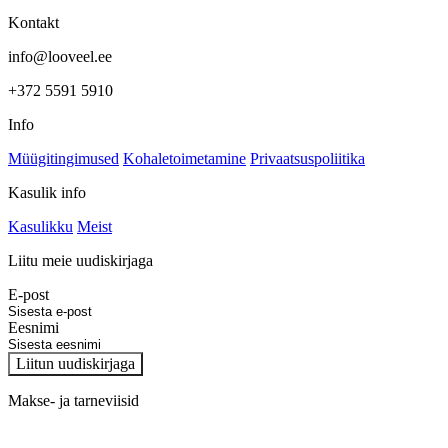
Kontakt
info@looveel.ee
+372 5591 5910
Info
Müügitingimused
Kohaletoimetamine
Privaatsuspoliitika
Kasulik info
Kasulikku
Meist
Liitu meie uudiskirjaga
E-post
Eesnimi
Liitun uudiskirjaga
Makse- ja tarneviisid