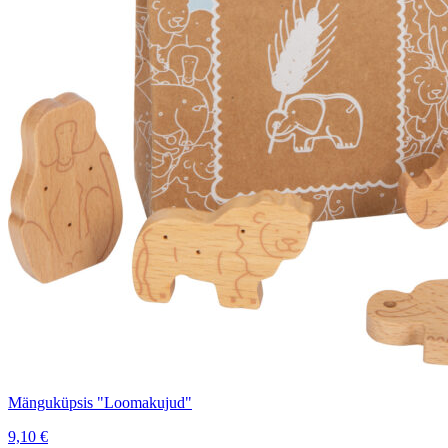
Mänguküpsis "Loomakujud"
9,10
€