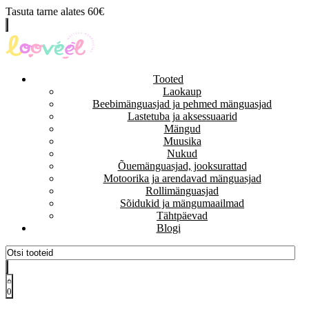
Tasuta tarne alates 60€
Tooted
Laokaup
Beebimänguasjad ja pehmed mänguasjad
Lastetuba ja aksessuaarid
Mängud
Muusika
Nukud
Õuemänguasjad, jooksurattad
Motoorika ja arendavad mänguasjad
Rollimänguasjad
Sõidukid ja mängumaailmad
Tähtpäevad
Blogi
0