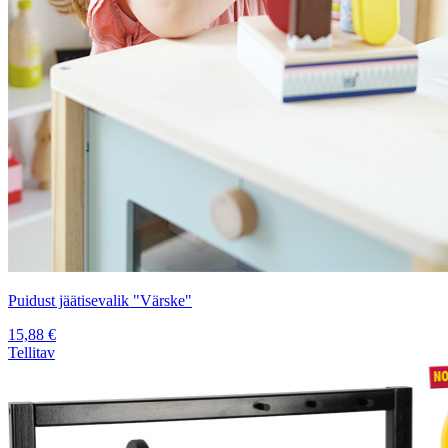
Puidust jäätisevalik "Värske"
15,88
€
Tellitav