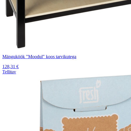
Mänguköök "Moodul" koos tarvikutega
128,31
€
Tellitav