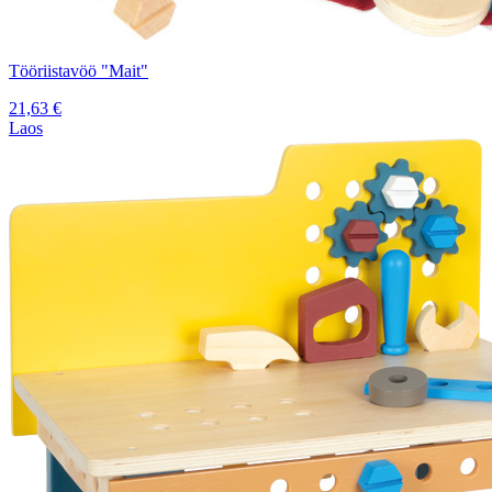
Tööriistavöö "Mait"
21,63
€
Laos