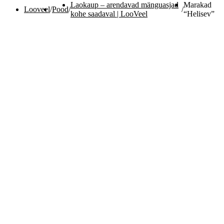
Laokaup – arendavad mänguasjad
Marakad
Looveel
/
Pood
/
/
kohe saadaval | LooVeel
“Helisev”