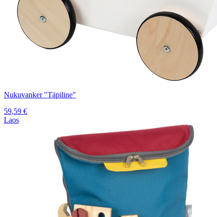
Nukuvanker "Täpiline"
59,59
€
Laos