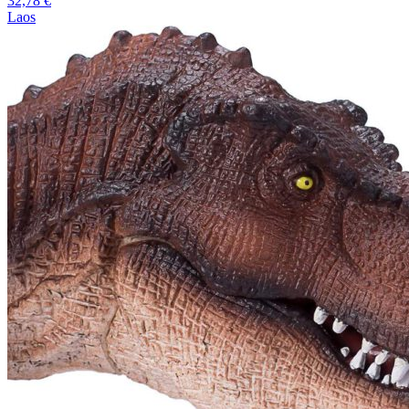
32,78
€
Laos