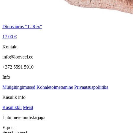
Dinosaurus "T- Rex"
17,00
€
Kontakt
info@looveel.ee
+372 5591 5910
Info
Müügitingimused
Kohaletoimetamine
Privaatsuspoliitika
Kasulik info
Kasulikku
Meist
Liitu meie uudiskirjaga
E-post