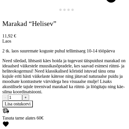
Marakad “Helisev”
11,92
€
Laos
2 tk. laos suuremate koguste puhul tellimisaeg 10-14 tööpäeva
Need siledad, lihtsasti käes hoida ja tugevast täispuidust marakad on
ideaalsed väikestele muusikasõpradele, kes saavad esimesi rütmi- ja
heliteokogemusi! Need klassikalised kõristid istuvad tänu oma
kujule eriti hästi väikelaste kätesse ning jätavad naturaalse puidu ja
moodsate kontrastsete värvidega hea visuaalse mulje! Lisaks
akustilisele tajule treenivad marakad ka rütmi- ja löögitaju ning käe-
silma koordinatsiooni.
-
+
Lisa ostukorvi
Tasuta tarne alates 60€