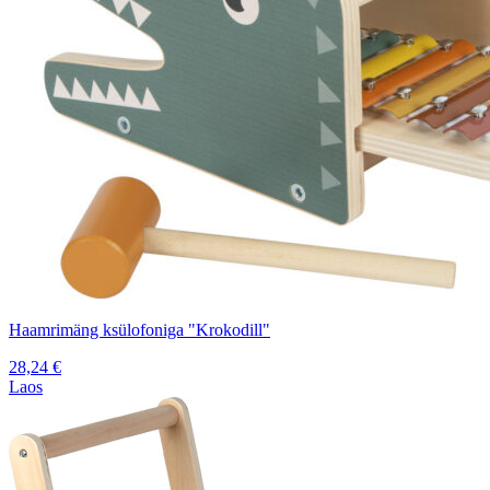
Haamrimäng ksülofoniga "Krokodill"
28,24
€
Laos