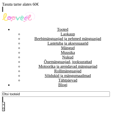
Tasuta tarne alates 60€
Tooted
Laokaup
Beebimänguasjad ja pehmed mänguasjad
Lastetuba ja aksessuaarid
Mängud
Muusika
Nukud
Õuemänguasjad, jooksurattad
Motoorika ja arendavad mänguasjad
Rollimänguasjad
Sõidukid ja mängumaailmad
Tähtpäevad
Blogi
0