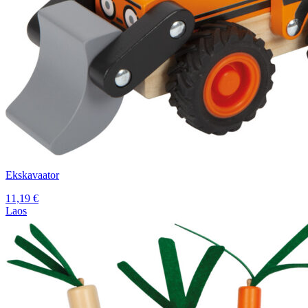
Ekskavaator
11,19
€
Laos