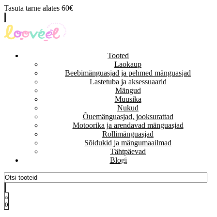
Tasuta tarne alates 60€
Tooted
Laokaup
Beebimänguasjad ja pehmed mänguasjad
Lastetuba ja aksessuaarid
Mängud
Muusika
Nukud
Õuemänguasjad, jooksurattad
Motoorika ja arendavad mänguasjad
Rollimänguasjad
Sõidukid ja mängumaailmad
Tähtpäevad
Blogi
0