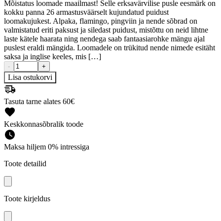
Mõistatus loomade maailmast! Selle erksavärvilise pusle eesmärk on
kokku panna 26 armastusväärselt kujundatud puidust
loomakujukest. Alpaka, flamingo, pingviin ja nende sõbrad on
valmistatud eriti paksust ja siledast puidust, mistõttu on neid lihtne
laste kätele haarata ning nendega saab fantaasiarohke mängu ajal
puslest eraldi mängida. Loomadele on trükitud nende nimede esitäht
saksa ja inglise keeles, mis […]
-
+
Lisa ostukorvi
Tasuta tarne alates 60€
Keskkonnasõbralik toode
Maksa hiljem 0% intressiga
Toote detailid
Toote kirjeldus