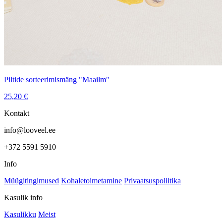
Piltide sorteerimismäng "Maailm"
25,20
€
Kontakt
info@looveel.ee
+372 5591 5910
Info
Müügitingimused
Kohaletoimetamine
Privaatsuspoliitika
Kasulik info
Kasulikku
Meist