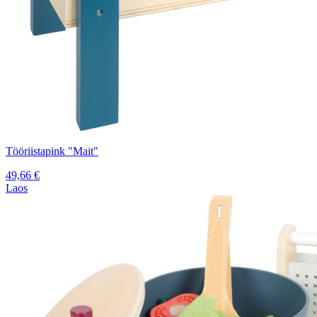
Tööriistapink "Mait"
49,66
€
Laos