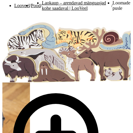
Laokaup – arendavad mänguasjad
Loomade
Looveel
/
Pood
/
/
kohe saadaval | LooVeel
pusle