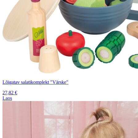
Lõigatav salatikomplekt "Värske"
27,82
€
Laos