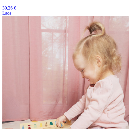
30,26
€
Laos