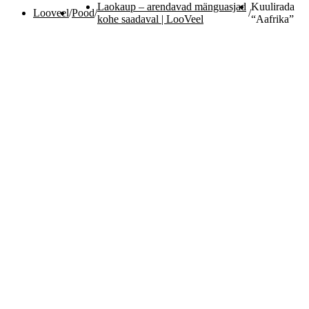
Laokaup – arendavad mänguasjad
Kuulirada
Looveel
/
Pood
/
/
kohe saadaval | LooVeel
“Aafrika”