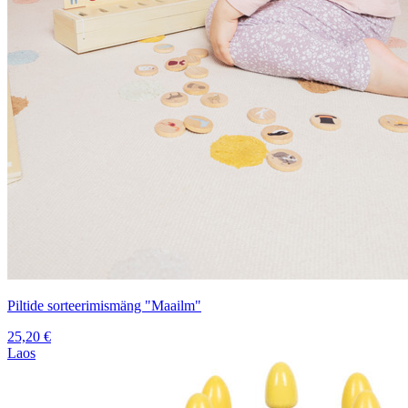
Piltide sorteerimismäng "Maailm"
25,20
€
Laos