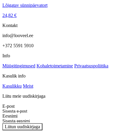
Lõigatav sünnipäevatort
24,82
€
Kontakt
info@looveel.ee
+372 5591 5910
Info
Müügitingimused
Kohaletoimetamine
Privaatsuspoliitika
Kasulik info
Kasulikku
Meist
Liitu meie uudiskirjaga
E-post
Eesnimi
Liitun uudiskirjaga