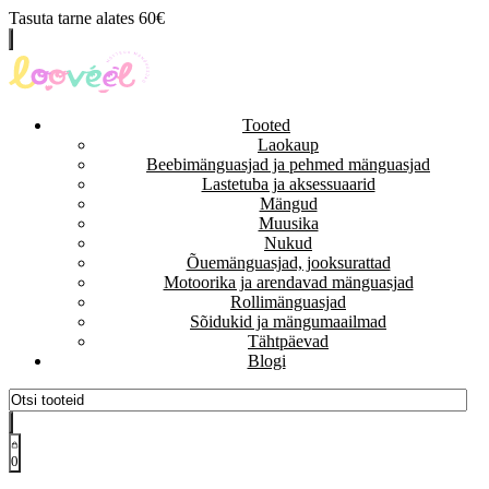
Tasuta tarne alates 60€
Tooted
Laokaup
Beebimänguasjad ja pehmed mänguasjad
Lastetuba ja aksessuaarid
Mängud
Muusika
Nukud
Õuemänguasjad, jooksurattad
Motoorika ja arendavad mänguasjad
Rollimänguasjad
Sõidukid ja mängumaailmad
Tähtpäevad
Blogi
0