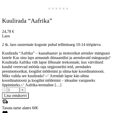
Kuulirada “Aafrika”
24,78
€
Laos
2 tk. laos suuremate koguste puhul tellimisaeg 10-14 tööpäeva
Kuulirada “Aafrika” – kaasahaarav ja motoorikat arendav mänguasi
lastele Kas sinu laps armastab dünaamilisi ja arendavaid mänguasju?
Kuulirada Aafrika viib lapse lõbusale teekonnale, kus värvilised
kuulid veerevad mööda raja sirgjoonelisi teid, arendades
peenmotoorikat, loogilist mõtlemist ja silma-käe koordinatsiooni.
Miks valida see kuulirada? ✅ Arendab lapse käe-silma
koordinatsiooni ja loogilist mõtlemist – ideaalne varajaseks
õppimiseks.✅ Aafrika-teemaline […]
-
+
Lisa ostukorvi
Tasuta tarne alates 60€