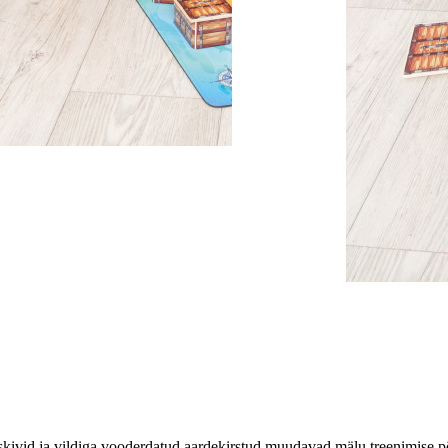
ivid ja vildiga vooderdatud aardekirstud muudavad mälu treenimise põn