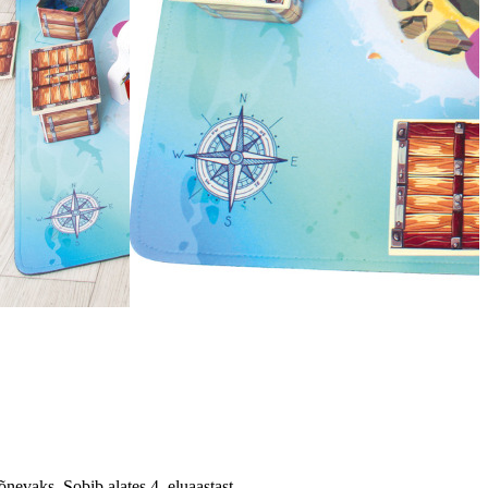
evaks. Sobib alates 4. eluaastast.