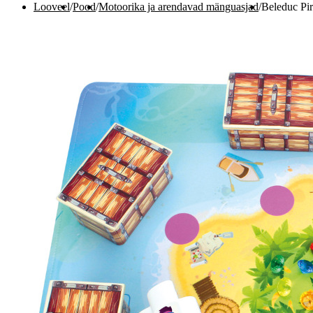
Looveel
/
Pood
/
Motoorika ja arendavad mänguasjad
/
Beleduc Pir