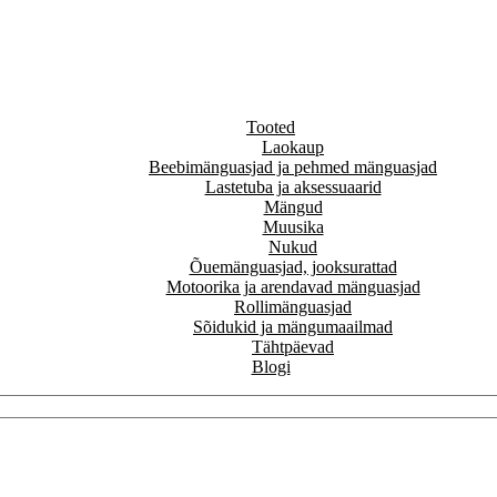
Tooted
Laokaup
Beebimänguasjad ja pehmed mänguasjad
Lastetuba ja aksessuaarid
Mängud
Muusika
Nukud
Õuemänguasjad, jooksurattad
Motoorika ja arendavad mänguasjad
Rollimänguasjad
Sõidukid ja mängumaailmad
Tähtpäevad
Blogi