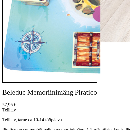
Beleduc Memoriinimäng Piratico
57,95
€
Tellitav
Tellitav, tarne ca 10-14 tööpäeva
Piratico on suuremõõtmeline memoriinimäng 2–5 mängijale, kus kallisk