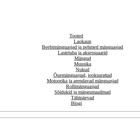
Tooted
Laokaup
Beebimänguasjad ja pehmed mänguasjad
Lastetuba ja aksessuaarid
Mängud
Muusika
Nukud
Õuemänguasjad, jooksurattad
Motoorika ja arendavad mänguasjad
Rollimänguasjad
Sõidukid ja mängumaailmad
Tähtpäevad
Blogi