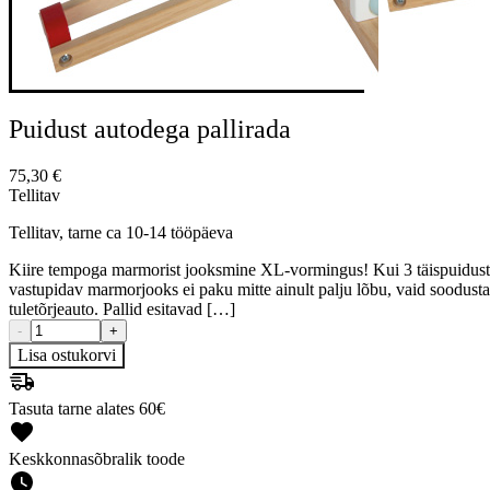
Puidust autodega pallirada
75,30
€
Tellitav
Tellitav, tarne ca 10-14 tööpäeva
Kiire tempoga marmorist jooksmine XL-vormingus! Kui 3 täispuidust pall
vastupidav marmorjooks ei paku mitte ainult palju lõbu, vaid soodusta
tuletõrjeauto. Pallid esitavad […]
-
+
Lisa ostukorvi
Tasuta tarne alates 60€
Keskkonnasõbralik toode