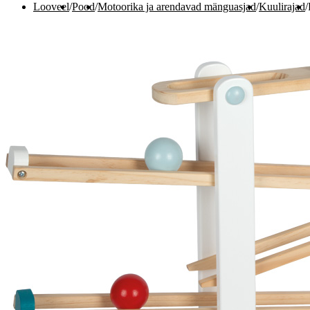
Looveel
/
Pood
/
Motoorika ja arendavad mänguasjad
/
Kuulirajad
/