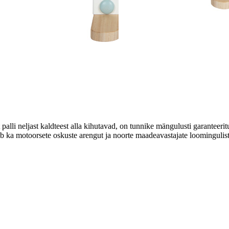
i neljast kaldteest alla kihutavad, on tunnike mängulusti garanteeritud!
b ka motoorsete oskuste arengut ja noorte maadeavastajate loomingulist