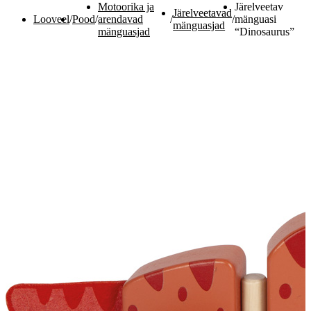
Motoorika ja
Järelveetav
Järelveetavad
Looveel
/
Pood
/
arendavad
/
/
mänguasi
mänguasjad
mänguasjad
“Dinosaurus”