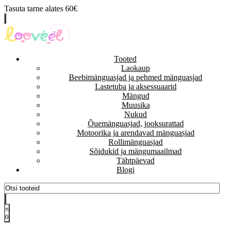
Tasuta tarne alates 60€
Tooted
Laokaup
Beebimänguasjad ja pehmed mänguasjad
Lastetuba ja aksessuaarid
Mängud
Muusika
Nukud
Õuemänguasjad, jooksurattad
Motoorika ja arendavad mänguasjad
Rollimänguasjad
Sõidukid ja mängumaailmad
Tähtpäevad
Blogi
0