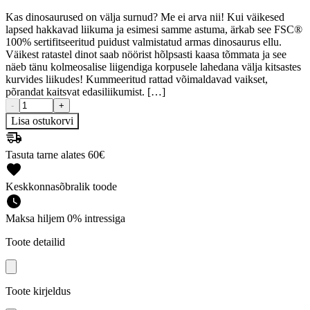
Kas dinosaurused on välja surnud? Me ei arva nii! Kui väikesed
lapsed hakkavad liikuma ja esimesi samme astuma, ärkab see FSC®
100% sertifitseeritud puidust valmistatud armas dinosaurus ellu.
Väikest ratastel dinot saab nöörist hõlpsasti kaasa tõmmata ja see
näeb tänu kolmeosalise liigendiga korpusele lahedana välja kitsastes
kurvides liikudes! Kummeeritud rattad võimaldavad vaikset,
põrandat kaitsvat edasiliikumist. […]
-
+
Lisa ostukorvi
Tasuta tarne alates 60€
Keskkonnasõbralik toode
Maksa hiljem 0% intressiga
Toote detailid
Toote kirjeldus