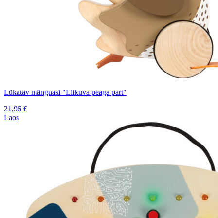
Lükatav mänguasi "Liikuva peaga part"
21,96
€
Laos