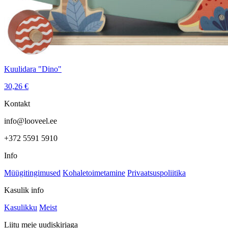
Kuulidara "Dino"
30,26
€
Kontakt
info@looveel.ee
+372 5591 5910
Info
Müügitingimused
Kohaletoimetamine
Privaatsuspoliitika
Kasulik info
Kasulikku
Meist
Liitu meie uudiskirjaga