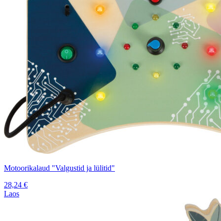
Motoorikalaud "Valgustid ja lülitid"
28,24
€
Laos