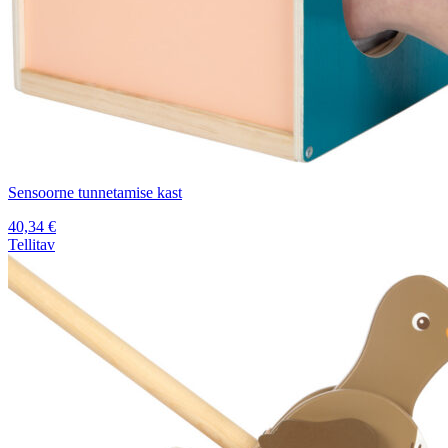
Sensoorne tunnetamise kast
40,34
€
Tellitav