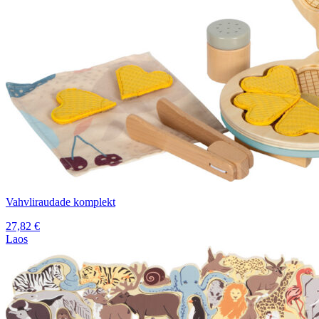
Vahvliraudade komplekt
27,82
€
Laos