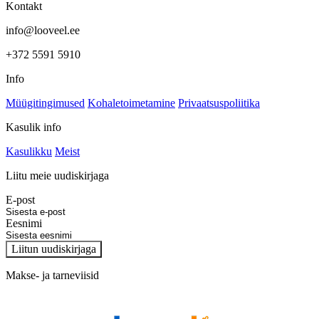
Kontakt
info@looveel.ee
+372 5591 5910
Info
Müügitingimused
Kohaletoimetamine
Privaatsuspoliitika
Kasulik info
Kasulikku
Meist
Liitu meie uudiskirjaga
E-post
Eesnimi
Liitun uudiskirjaga
Makse- ja tarneviisid