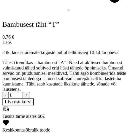
Bambusest täht “T”
0,76
€
Laos
2 tk. laos suuremate koguste puhul tellimisaeg 10-14 tööpäeva
Täiesti trendikas – bambusest “A”! Need atraktiivsed bambusest
valmistatud tähed sobivad eriti hästi tähtede õppimiseks. Ümarad
servad on puudutamisel meeldivad. Tähti saab kombineerida teiste
bambusest tähtedega ja need sobivad suurepäraselt ka lastetuba
kaunistama. Tähti saab kasutada üksikute tähtede, sõnade või
lausetena.
-
+
Lisa ostukorvi
Tasuta tarne alates 60€
Keskkonnasõbralik toode