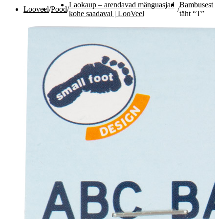
Laokaup – arendavad mänguasjad
Bambusest
Looveel
/
Pood
/
/
kohe saadaval | LooVeel
täht “T”