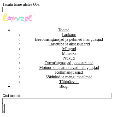
Tasuta tarne alates 60€
Tooted
Laokaup
Beebimänguasjad ja pehmed mänguasjad
Lastetuba ja aksessuaarid
Mängud
Muusika
Nukud
Õuemänguasjad, jooksurattad
Motoorika ja arendavad mänguasjad
Rollimänguasjad
Sõidukid ja mängumaailmad
Tähtpäevad
Blogi
0