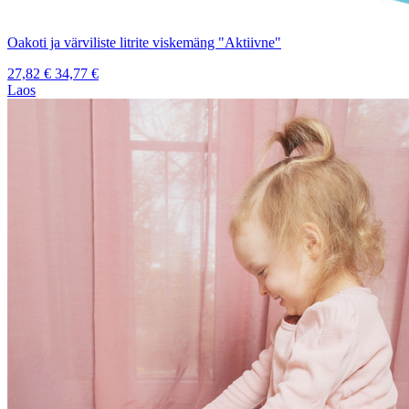
Oakoti ja värviliste litrite viskemäng "Aktiivne"
27,82
€
34,77
€
Laos