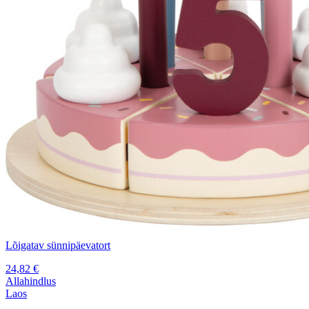
Lõigatav sünnipäevatort
24,82
€
Allahindlus
Laos