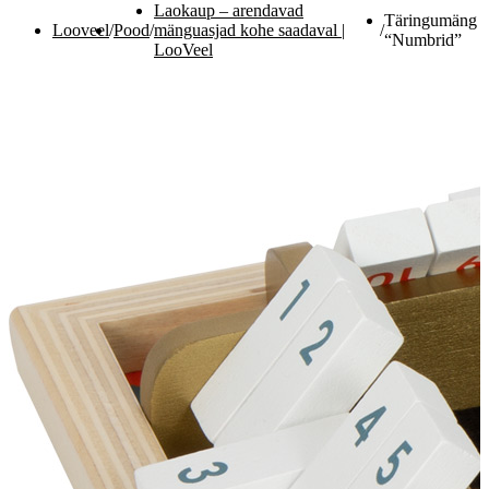
Laokaup – arendavad
Täringumäng
Looveel
/
Pood
/
mänguasjad kohe saadaval |
/
“Numbrid”
LooVeel