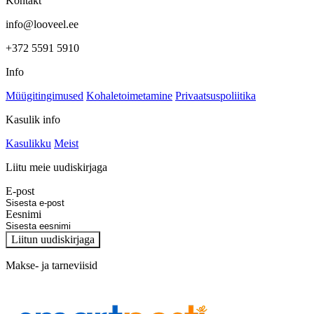
Kontakt
info@looveel.ee
+372 5591 5910
Info
Müügitingimused
Kohaletoimetamine
Privaatsuspoliitika
Kasulik info
Kasulikku
Meist
Liitu meie uudiskirjaga
E-post
Eesnimi
Liitun uudiskirjaga
Makse- ja tarneviisid