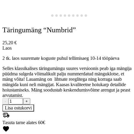
Täringumäng “Numbrid”
25,20
€
Laos
2 tk. laos suuremate koguste puhul tellimisaeg 10-14 tööpäeva
Selles klassikalises täringumängu suures versioonis peab iga mängija
püüdma sulgeda võimalikult palju nummerdatud mänguklotse, et
mäng võita! Lauamäng on lihtsate reeglitega ning korraga saab
mängida kuni neli mängijat. Kaasas kvaliteetne hoiukarp detailide
hoiustamiseks. Mäng soodustab keskendumisvõime arengut ja peast
arvutamist.
-
+
Lisa ostukorvi
Tasuta tarne alates 60€