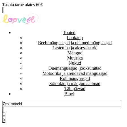
Tasuta tarne alates 60€
Tooted
Laokaup
Beebimänguasjad ja pehmed mänguasjad
Lastetuba ja aksessuaarid
Mängud
Muusika
Nukud
Õuemänguasjad, jooksurattad
Motoorika ja arendavad mänguasjad
Rollimänguasjad
Sõidukid ja mängumaailmad
Tähtpäevad
Blogi
0