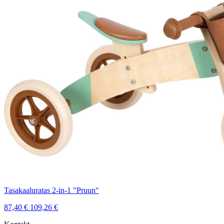
Tasakaaluratas 2-in-1 "Pruun"
87,40
€
109,26
€