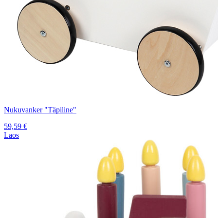
Nukuvanker "Täpiline"
59,59
€
Laos