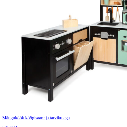
Mänguköök köögisaare ja tarvikutega