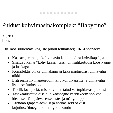
Puidust kohvimasinakomplekt “Babycino”
31,78
€
Laos
1 tk. laos suuremate koguste puhul tellimisaeg 10-14 tööpäeva
Kaasaegne mängukohvimasin kahe puidust kohvikapsliga
Sisaldab kahte "kohv kaasa" tassi, üht suhkrutoosi koos kaane
ja lusikaga
Komplektis on ka piimakann ja kaks magnetilist piimavahu
tükki
Eriti realistlik mängurõõm tänu kohvikapslite ja piimavahu
lisamise funktsioonile
Täielik komplekt, mis on valmistatud vastupidavast puidust
Tasakaalustatud disain ja kaasaegne värviskeem sobivad
ideaalselt tänapäevasesse laste- ja mängutuppa
Arendab igapäevaoskusi ja sotsiaalseid oskusi
kujutlusvõimega rollimängude kaudu