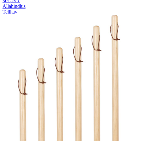
301,29
€
Allahindlus
Tellitav