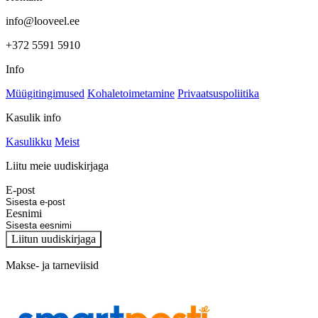
info@looveel.ee
+372 5591 5910
Info
Müügitingimused
Kohaletoimetamine
Privaatsuspoliitika
Kasulik info
Kasulikku
Meist
Liitu meie uudiskirjaga
E-post
Eesnimi
Liitun uudiskirjaga
Makse- ja tarneviisid