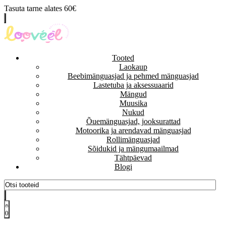
Tasuta tarne alates 60€
Tooted
Laokaup
Beebimänguasjad ja pehmed mänguasjad
Lastetuba ja aksessuaarid
Mängud
Muusika
Nukud
Õuemänguasjad, jooksurattad
Motoorika ja arendavad mänguasjad
Rollimänguasjad
Sõidukid ja mängumaailmad
Tähtpäevad
Blogi
0