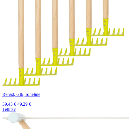
Rehad, 6 tk, roheline
39,43
€
49,29
€
Tellitav