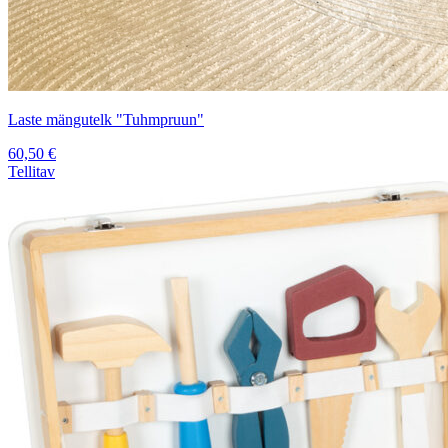
Laste mängutelk "Tuhmpruun"
60,50
€
Tellitav