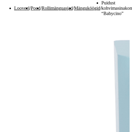
Puidust
Looveel
/
Pood
/
Rollimänguasjad
/
Mänguköögid
/
kohvimasinakom
“Babycino”