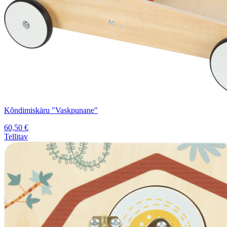
Kõndimiskäru "Vaskpunane"
60,50
€
Tellitav