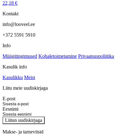
22,18
€
Kontakt
info@looveel.ee
+372 5591 5910
Info
Müügitingimused
Kohaletoimetamine
Privaatsuspoliitika
Kasulik info
Kasulikku
Meist
Liitu meie uudiskirjaga
E-post
Eesnimi
Liitun uudiskirjaga
Makse- ja tarneviisid