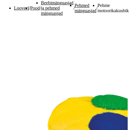
Beebimänguasjad
Pehmed
Pehme
Looveel
/
Pood
/
ja pehmed
/
/
mänguasjad
motoorikakuubik
mänguasjad