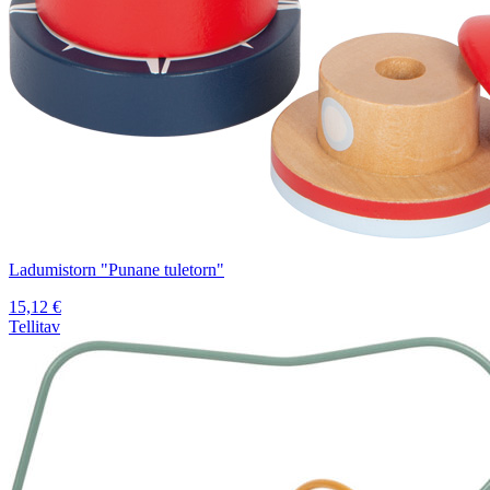
Ladumistorn "Punane tuletorn"
15,12
€
Tellitav