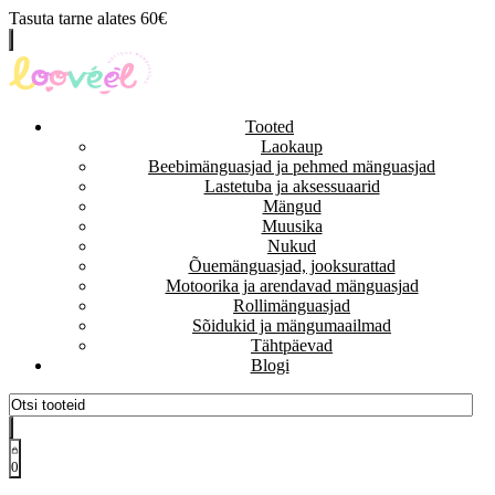
Tasuta tarne alates 60€
Tooted
Laokaup
Beebimänguasjad ja pehmed mänguasjad
Lastetuba ja aksessuaarid
Mängud
Muusika
Nukud
Õuemänguasjad, jooksurattad
Motoorika ja arendavad mänguasjad
Rollimänguasjad
Sõidukid ja mängumaailmad
Tähtpäevad
Blogi
0