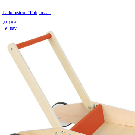
Ladumistorn "Põhjamaa"
22,18
€
Tellitav