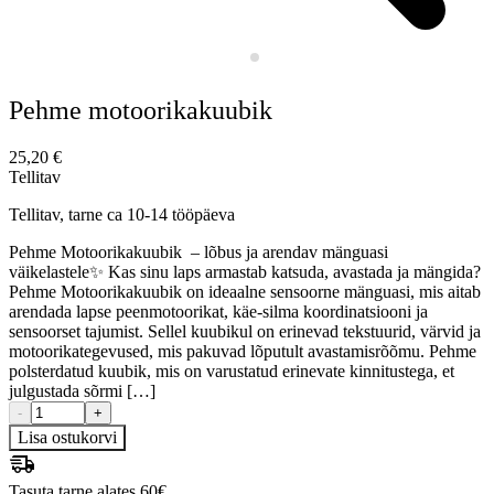
Pehme motoorikakuubik
25,20
€
Tellitav
Tellitav, tarne ca 10-14 tööpäeva
Pehme Motoorikakuubik – lõbus ja arendav mänguasi
väikelastele✨ Kas sinu laps armastab katsuda, avastada ja mängida?
Pehme Motoorikakuubik on ideaalne sensoorne mänguasi, mis aitab
arendada lapse peenmotoorikat, käe-silma koordinatsiooni ja
sensoorset tajumist. Sellel kuubikul on erinevad tekstuurid, värvid ja
motoorikategevused, mis pakuvad lõputult avastamisrõõmu. Pehme
polsterdatud kuubik, mis on varustatud erinevate kinnitustega, et
julgustada sõrmi […]
-
+
Lisa ostukorvi
Tasuta tarne alates 60€