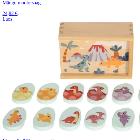
Mängu mootorsaag
24,82
€
Laos