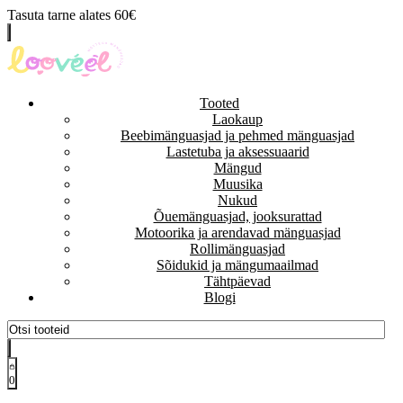
Tasuta tarne alates 60€
Tooted
Laokaup
Beebimänguasjad ja pehmed mänguasjad
Lastetuba ja aksessuaarid
Mängud
Muusika
Nukud
Õuemänguasjad, jooksurattad
Motoorika ja arendavad mänguasjad
Rollimänguasjad
Sõidukid ja mängumaailmad
Tähtpäevad
Blogi
0