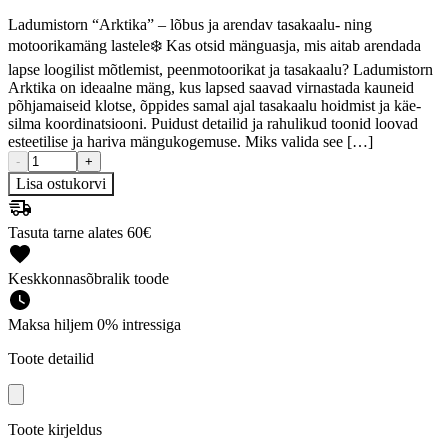
Ladumistorn “Arktika” – lõbus ja arendav tasakaalu- ning
motoorikamäng lastele❄️ Kas otsid mänguasja, mis aitab arendada
lapse loogilist mõtlemist, peenmotoorikat ja tasakaalu? Ladumistorn
Arktika on ideaalne mäng, kus lapsed saavad virnastada kauneid
põhjamaiseid klotse, õppides samal ajal tasakaalu hoidmist ja käe-
silma koordinatsiooni. Puidust detailid ja rahulikud toonid loovad
esteetilise ja hariva mängukogemuse. Miks valida see […]
-
+
Lisa ostukorvi
Tasuta tarne alates 60€
Keskkonnasõbralik toode
Maksa hiljem 0% intressiga
Toote detailid
Toote kirjeldus