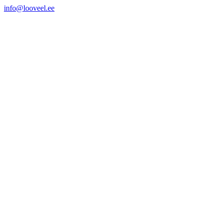
info@looveel.ee