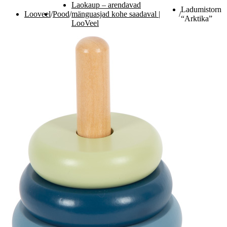
Laokaup – arendavad
Ladumistorn
Looveel
/
Pood
/
mänguasjad kohe saadaval |
/
“Arktika”
LooVeel