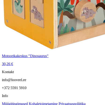
Motoorikakeskus "Dinosaurus"
30,26
€
Kontakt
info@looveel.ee
+372 5591 5910
Info
Müügitingimused
Kohaletoimetamine
Privaatsuspoliitika