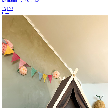
Memoriin "Dinosaurused"
13,10
€
Laos