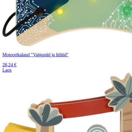
Motoorikalaud "Valgustid ja lülitid"
28,24
€
Laos