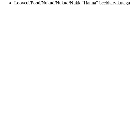
Looveel
/
Pood
/
Nukud
/
Nukud
/
Nukk “Hanna” beebitarvikutega