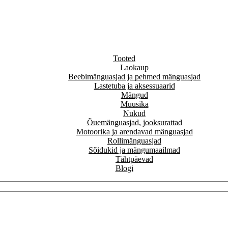
Tooted
Laokaup
Beebimänguasjad ja pehmed mänguasjad
Lastetuba ja aksessuaarid
Mängud
Muusika
Nukud
Õuemänguasjad, jooksurattad
Motoorika ja arendavad mänguasjad
Rollimänguasjad
Sõidukid ja mängumaailmad
Tähtpäevad
Blogi