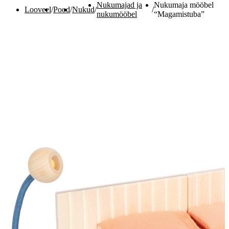
Nukumajad ja
Nukumaja mööbel
Looveel
/
Pood
/
Nukud
/
/
nukumööbel
“Magamistuba”