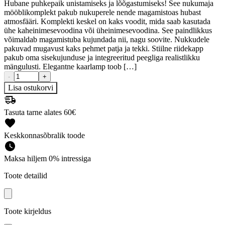
Hubane puhkepaik unistamiseks ja lõõgastumiseks! See nukumaja
mööblikomplekt pakub nukuperele nende magamistoas hubast
atmosfääri. Komplekti keskel on kaks voodit, mida saab kasutada
ühe kaheinimesevoodina või üheinimesevoodina. See paindlikkus
võimaldab magamistuba kujundada nii, nagu soovite. Nukkudele
pakuvad mugavust kaks pehmet patja ja tekki. Stiilne riidekapp
pakub oma sisekujunduse ja integreeritud peegliga realistlikku
mängulusti. Elegantne kaarlamp toob […]
-
+
Lisa ostukorvi
Tasuta tarne alates 60€
Keskkonnasõbralik toode
Maksa hiljem 0% intressiga
Toote detailid
Toote kirjeldus