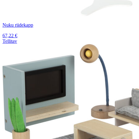
Nuku riidekapp
67,22
€
Tellitav