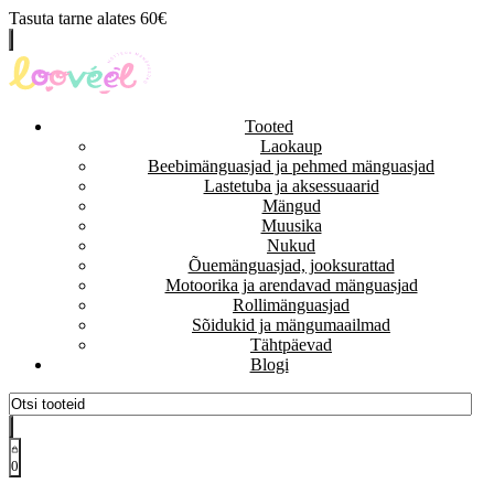
Tasuta tarne alates 60€
Tooted
Laokaup
Beebimänguasjad ja pehmed mänguasjad
Lastetuba ja aksessuaarid
Mängud
Muusika
Nukud
Õuemänguasjad, jooksurattad
Motoorika ja arendavad mänguasjad
Rollimänguasjad
Sõidukid ja mängumaailmad
Tähtpäevad
Blogi
0