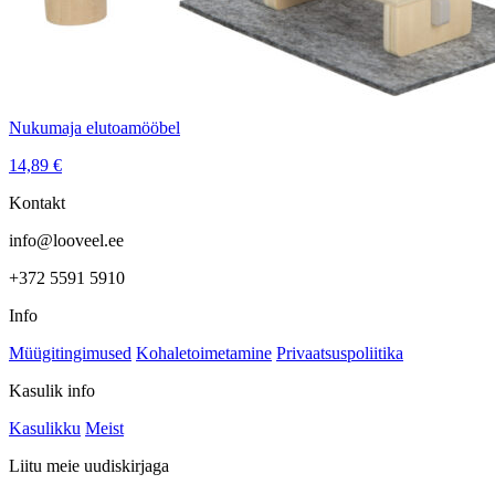
Nukumaja elutoamööbel
14,89
€
Kontakt
info@looveel.ee
+372 5591 5910
Info
Müügitingimused
Kohaletoimetamine
Privaatsuspoliitika
Kasulik info
Kasulikku
Meist
Liitu meie uudiskirjaga