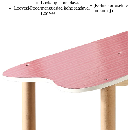
Laokaup – arendavad
Kolmekorruseline
Looveel
/
Pood
/
mänguasjad kohe saadaval |
/
nukumaja
LooVeel