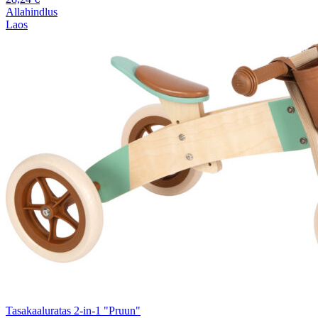
Allahindlus
Laos
Tasakaaluratas 2-in-1 "Pruun"