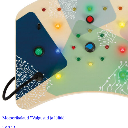
Motoorikalaud "Valgustid ja lülitid"
28,24
€