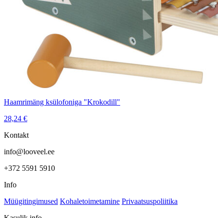
Haamrimäng ksülofoniga "Krokodill"
28,24
€
Kontakt
info@looveel.ee
+372 5591 5910
Info
Müügitingimused
Kohaletoimetamine
Privaatsuspoliitika
Kasulik info