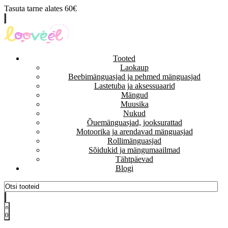
Tasuta tarne alates 60€
Tooted
Laokaup
Beebimänguasjad ja pehmed mänguasjad
Lastetuba ja aksessuaarid
Mängud
Muusika
Nukud
Õuemänguasjad, jooksurattad
Motoorika ja arendavad mänguasjad
Rollimänguasjad
Sõidukid ja mängumaailmad
Tähtpäevad
Blogi
0