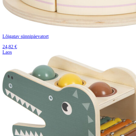
Lõigatav sünnipäevatort
24,82
€
Laos