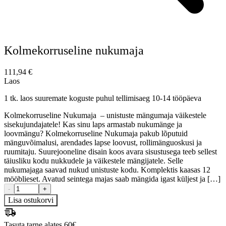
Kolmekorruseline nukumaja
111,94
€
Laos
1 tk. laos suuremate koguste puhul tellimisaeg 10-14 tööpäeva
Kolmekorruseline Nukumaja – unistuste mängumaja väikestele
sisekujundajatele! Kas sinu laps armastab nukumänge ja
loovmängu? Kolmekorruseline Nukumaja pakub lõputuid
mänguvõimalusi, arendades lapse loovust, rollimänguoskusi ja
ruumitaju. Suurejooneline disain koos avara sisustusega teeb sellest
täiusliku kodu nukkudele ja väikestele mängijatele. Selle
nukumajaga saavad nukud unistuste kodu. Komplektis kaasas 12
mööblieset. Avatud seintega majas saab mängida igast küljest ja […]
-
+
Lisa ostukorvi
Tasuta tarne alates 60€