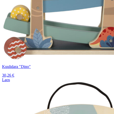
Kuulidara "Dino"
30,26
€
Laos