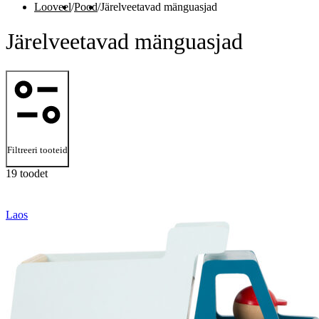
Looveel
/
Pood
/
Järelveetavad mänguasjad
Järelveetavad mänguasjad
Filtreeri tooteid
19 toodet
Laos