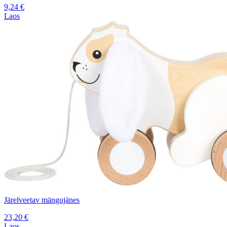
9,24
€
Laos
Järelveetav mängujänes
23,20
€
Laos