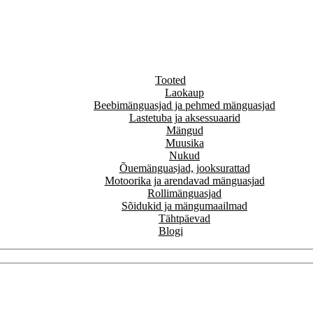
Tooted
Laokaup
Beebimänguasjad ja pehmed mänguasjad
Lastetuba ja aksessuaarid
Mängud
Muusika
Nukud
Õuemänguasjad, jooksurattad
Motoorika ja arendavad mänguasjad
Rollimänguasjad
Sõidukid ja mängumaailmad
Tähtpäevad
Blogi