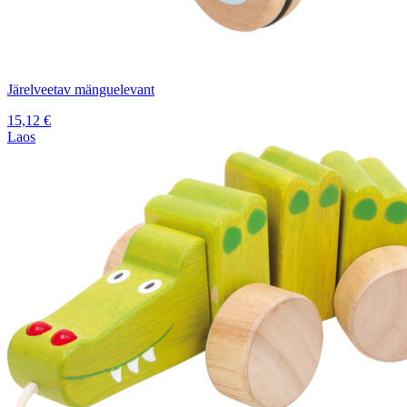
Järelveetav mänguelevant
15,12
€
Laos