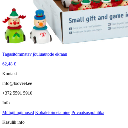
Tagasitõmmatav jõuluautode ekraan
62,48
€
Kontakt
info@looveel.ee
+372 5591 5910
Info
Müügitingimused
Kohaletoimetamine
Privaatsuspoliitika
Kasulik info