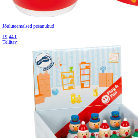
Jõuluteemalsed pesanukud
19,44
€
Tellitav