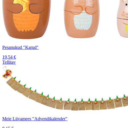
Pesanukud "Karud"
19,54
€
Tellitav
Meie Liivamees "Advendikalender"