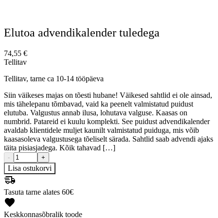
Elutoa advendikalender tuledega
74,55
€
Tellitav
Tellitav, tarne ca 10-14 tööpäeva
Siin väikeses majas on tõesti hubane! Väikesed sahtlid ei ole ainsad,
mis tähelepanu tõmbavad, vaid ka peenelt valmistatud puidust
elutuba. Valgustus annab ilusa, lohutava valguse. Kaasas on
numbrid. Patareid ei kuulu komplekti. See puidust advendikalender
avaldab klientidele muljet kaunilt valmistatud puiduga, mis võib
kaasasoleva valgustusega tõeliselt särada. Sahtlid saab advendi ajaks
täita pisiasjadega. Kõik tahavad […]
-
+
Lisa ostukorvi
Tasuta tarne alates 60€
Keskkonnasõbralik toode