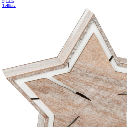
9,15
€
Tellitav