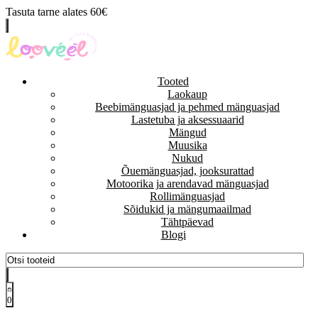
Tasuta tarne alates 60€
Tooted
Laokaup
Beebimänguasjad ja pehmed mänguasjad
Lastetuba ja aksessuaarid
Mängud
Muusika
Nukud
Õuemänguasjad, jooksurattad
Motoorika ja arendavad mänguasjad
Rollimänguasjad
Sõidukid ja mängumaailmad
Tähtpäevad
Blogi
0