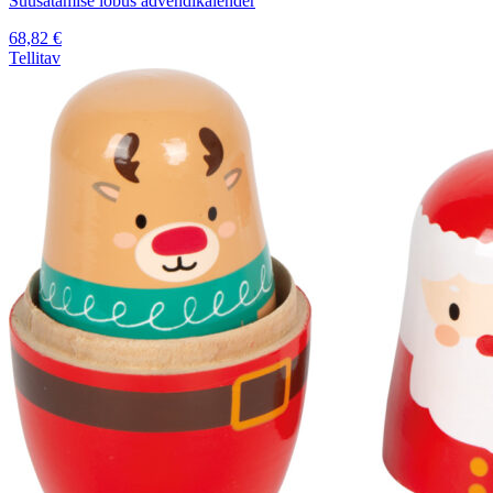
Suusatamise lõbus advendikalender
68,82
€
Tellitav