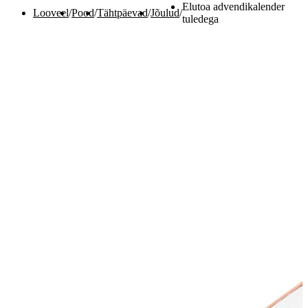
Elutoa advendikalender
Looveel
/
Pood
/
Tähtpäevad
/
Jõulud
/
tuledega