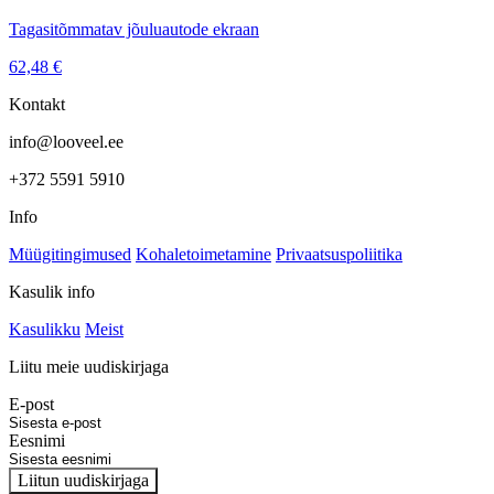
Tagasitõmmatav jõuluautode ekraan
62,48
€
Kontakt
info@looveel.ee
+372 5591 5910
Info
Müügitingimused
Kohaletoimetamine
Privaatsuspoliitika
Kasulik info
Kasulikku
Meist
Liitu meie uudiskirjaga
E-post
Eesnimi
Liitun uudiskirjaga