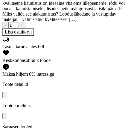
kvaliteetne kaunistus on ideaalne viis oma lillepeenarde, rõdu või
õueala kaunistamiseks, lisades neile mängulisust ja isikupära. ✨
Miks valida see aiakaunistus? Looduslähedane ja vastupidav
materjal – valmistatud kvaliteetsest […]
-
+
Lisa ostukorvi
Tasuta tarne alates 60€
Keskkonnasõbralik toode
Maksa hiljem 0% intressiga
Toote detailid
Toote kirjeldus
Sarnased tooted