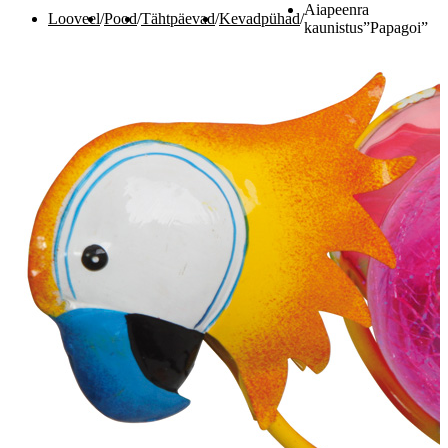
Aiapeenra
Looveel
/
Pood
/
Tähtpäevad
/
Kevadpühad
/
kaunistus”Papagoi”