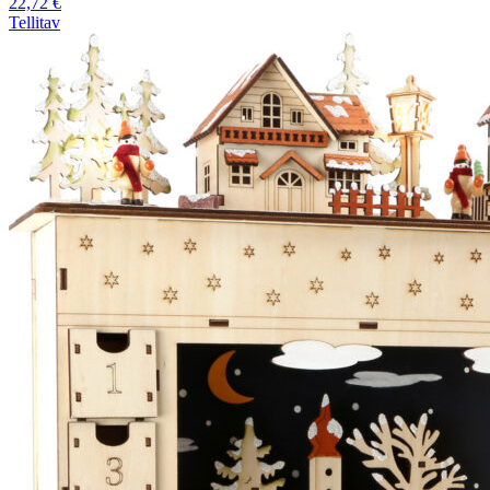
22,72
€
Tellitav