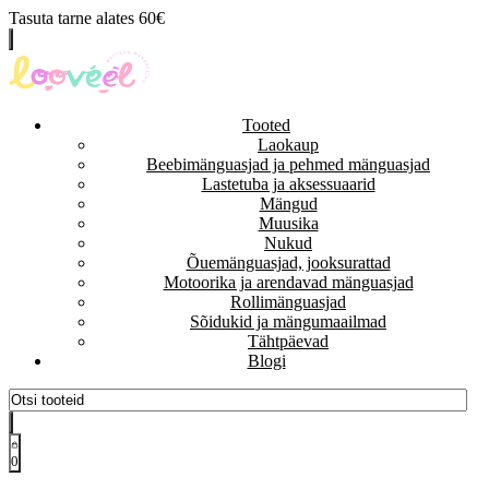
Tasuta tarne alates 60€
Tooted
Laokaup
Beebimänguasjad ja pehmed mänguasjad
Lastetuba ja aksessuaarid
Mängud
Muusika
Nukud
Õuemänguasjad, jooksurattad
Motoorika ja arendavad mänguasjad
Rollimänguasjad
Sõidukid ja mängumaailmad
Tähtpäevad
Blogi
0