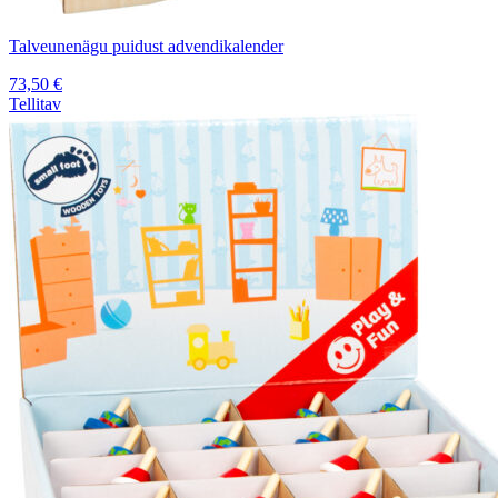
Talveunenägu puidust advendikalender
73,50
€
Tellitav