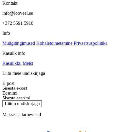
Kontakt
info@looveel.ee
+372 5591 5910
Info
Müügitingimused
Kohaletoimetamine
Privaatsuspoliitika
Kasulik info
Kasulikku
Meist
Liitu meie uudiskirjaga
E-post
Eesnimi
Liitun uudiskirjaga
Makse- ja tarneviisid