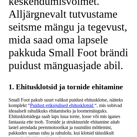
keskendumisvõimet.
Alljärgnevalt tutvustame
seitsme mängu ja tegevust,
mida saad oma lapsele
pakkuda Small Foot brändi
puidust mänguasjade abil.
1. Ehitusklotsid ja tornide ehitamine
Small Foot pakub suurt valikut puidust ehitusklotse, näiteks
komplekt “
Puidust erikujulised ehitusklotsid
“, mis sobivad
ideaalselt rahulikuks ehitamiseks ja loomemänguks.
Ehitusklotsidega saab laps luua torne, losse või mis iganes
fantaasia ette toob. Tornide ja struktuuride ehitamine aitab
lastel arendada peenmotoorikat ja ruumilist mõtlemist,
pakkudes samas rahu ja rahulolu, kui klotsid täiuslikult