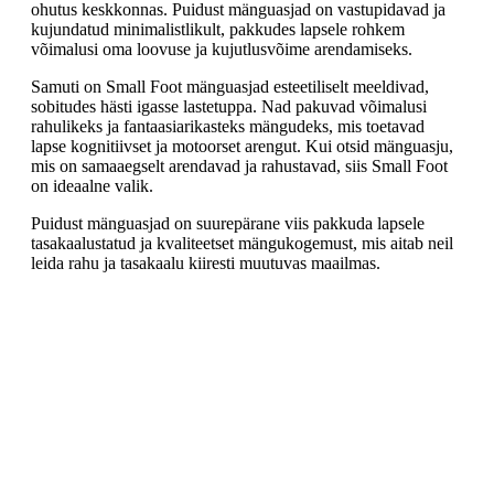
ohutus keskkonnas. Puidust mänguasjad on vastupidavad ja
kujundatud minimalistlikult, pakkudes lapsele rohkem
võimalusi oma loovuse ja kujutlusvõime arendamiseks.
Samuti on Small Foot mänguasjad esteetiliselt meeldivad,
sobitudes hästi igasse lastetuppa. Nad pakuvad võimalusi
rahulikeks ja fantaasiarikasteks mängudeks, mis toetavad
lapse kognitiivset ja motoorset arengut. Kui otsid mänguasju,
mis on samaaegselt arendavad ja rahustavad, siis Small Foot
on ideaalne valik.
Puidust mänguasjad on suurepärane viis pakkuda lapsele
tasakaalustatud ja kvaliteetset mängukogemust, mis aitab neil
leida rahu ja tasakaalu kiiresti muutuvas maailmas.