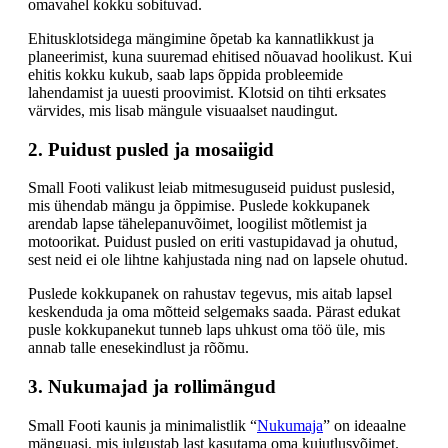
omavahel kokku sobituvad.
Ehitusklotsidega mängimine õpetab ka kannatlikkust ja
planeerimist, kuna suuremad ehitised nõuavad hoolikust. Kui
ehitis kokku kukub, saab laps õppida probleemide
lahendamist ja uuesti proovimist. Klotsid on tihti erksates
värvides, mis lisab mängule visuaalset naudingut.
2. Puidust pusled ja mosaiigid
Small Footi valikust leiab mitmesuguseid puidust puslesid,
mis ühendab mängu ja õppimise. Puslede kokkupanek
arendab lapse tähelepanuvõimet, loogilist mõtlemist ja
motoorikat. Puidust pusled on eriti vastupidavad ja ohutud,
sest neid ei ole lihtne kahjustada ning nad on lapsele ohutud.
Puslede kokkupanek on rahustav tegevus, mis aitab lapsel
keskenduda ja oma mõtteid selgemaks saada. Pärast edukat
pusle kokkupanekut tunneb laps uhkust oma töö üle, mis
annab talle enesekindlust ja rõõmu.
3. Nukumajad ja rollimängud
Small Footi kaunis ja minimalistlik “
Nukumaja
” on ideaalne
mänguasi, mis julgustab last kasutama oma kujutlusvõimet.