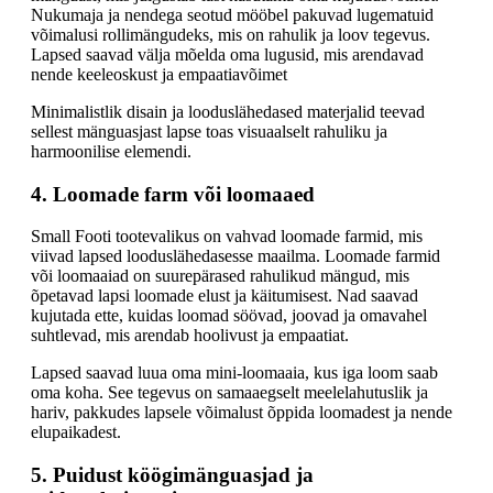
Nukumaja ja nendega seotud mööbel pakuvad lugematuid
võimalusi rollimängudeks, mis on rahulik ja loov tegevus.
Lapsed saavad välja mõelda oma lugusid, mis arendavad
nende keeleoskust ja empaatiavõimet
Minimalistlik disain ja looduslähedased materjalid teevad
sellest mänguasjast lapse toas visuaalselt rahuliku ja
harmoonilise elemendi.
4. Loomade farm või loomaaed
Small Footi tootevalikus on vahvad loomade farmid, mis
viivad lapsed looduslähedasesse maailma. Loomade farmid
või loomaaiad on suurepärased rahulikud mängud, mis
õpetavad lapsi loomade elust ja käitumisest. Nad saavad
kujutada ette, kuidas loomad söövad, joovad ja omavahel
suhtlevad, mis arendab hoolivust ja empaatiat.
Lapsed saavad luua oma mini-loomaaia, kus iga loom saab
oma koha. See tegevus on samaaegselt meelelahutuslik ja
hariv, pakkudes lapsele võimalust õppida loomadest ja nende
elupaikadest.
5. Puidust köögimänguasjad ja