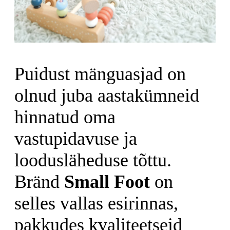
Puidust mänguasjad on
olnud juba aastakümneid
hinnatud oma
vastupidavuse ja
loodusläheduse tõttu.
Bränd
Small Foot
on
selles vallas esirinnas,
pakkudes kvaliteetseid