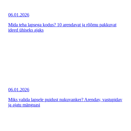
06.01.2026
Mida teha lapsega kodus? 10 arendavat ja rõõmu pakkuvat
ideed ühiseks ajaks
06.01.2026
Miks valida lapsele puidust nukuvanker? Arendav, vastupidav
ja ajatu mänguasi