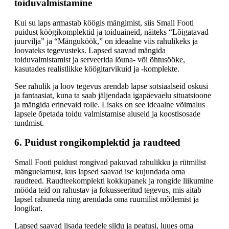
toiduvalmistamine
Kui su laps armastab köögis mängimist, siis Small Footi
puidust köögikomplektid ja toiduaineid, näiteks “Lõigatavad
juurvilja” ja “Mänguköök,” on ideaalne viis rahulikeks ja
loovateks tegevusteks. Lapsed saavad mängida
toiduvalmistamist ja serveerida lõuna- või õhtusööke,
kasutades realistlikke köögitarvikuid ja -komplekte.
See rahulik ja loov tegevus arendab lapse sotsiaalseid oskusi
ja fantaasiat, kuna ta saab jäljendada igapäevaelu situatsioone
ja mängida erinevaid rolle. Lisaks on see ideaalne võimalus
lapsele õpetada toidu valmistamise aluseid ja koostisosade
tundmist.
6. Puidust rongikomplektid ja raudteed
Small Footi puidust rongivad pakuvad rahulikku ja rütmilist
mänguelamust, kus lapsed saavad ise kujundada oma
raudteed. Raudteekomplekti kokkupanek ja rongide liikumine
mööda teid on rahustav ja fokusseeritud tegevus, mis aitab
lapsel rahuneda ning arendada oma ruumilist mõtlemist ja
loogikat.
Lapsed saavad lisada teedele sildu ja peatusi, luues oma