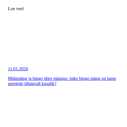
Loe veel
11.01.2026
Mälumäng ja bingo ühes mängus: miks bingo mäng on lapse
arengule üllatavalt kasulik?