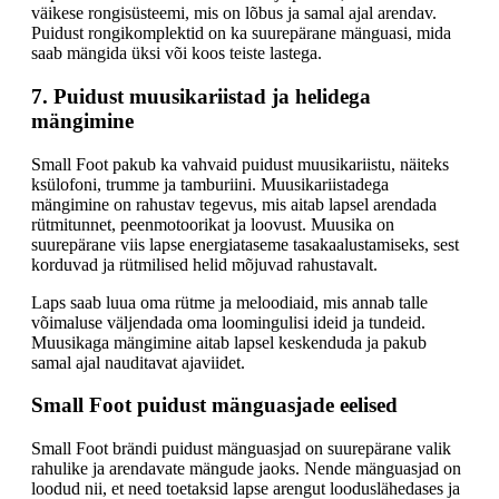
väikese rongisüsteemi, mis on lõbus ja samal ajal arendav.
Puidust rongikomplektid on ka suurepärane mänguasi, mida
saab mängida üksi või koos teiste lastega.
7. Puidust muusikariistad ja helidega
mängimine
Small Foot pakub ka vahvaid puidust muusikariistu, näiteks
ksülofoni, trumme ja tamburiini. Muusikariistadega
mängimine on rahustav tegevus, mis aitab lapsel arendada
rütmitunnet, peenmotoorikat ja loovust. Muusika on
suurepärane viis lapse energiataseme tasakaalustamiseks, sest
korduvad ja rütmilised helid mõjuvad rahustavalt.
Laps saab luua oma rütme ja meloodiaid, mis annab talle
võimaluse väljendada oma loomingulisi ideid ja tundeid.
Muusikaga mängimine aitab lapsel keskenduda ja pakub
samal ajal nauditavat ajaviidet.
Small Foot puidust mänguasjade eelised
Small Foot brändi puidust mänguasjad on suurepärane valik
rahulike ja arendavate mängude jaoks. Nende mänguasjad on
loodud nii, et need toetaksid lapse arengut looduslähedases ja