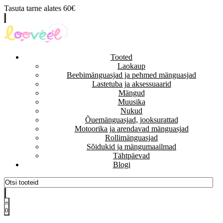
Tasuta tarne alates 60€
Tooted
Laokaup
Beebimänguasjad ja pehmed mänguasjad
Lastetuba ja aksessuaarid
Mängud
Muusika
Nukud
Õuemänguasjad, jooksurattad
Motoorika ja arendavad mänguasjad
Rollimänguasjad
Sõidukid ja mängumaailmad
Tähtpäevad
Blogi
0