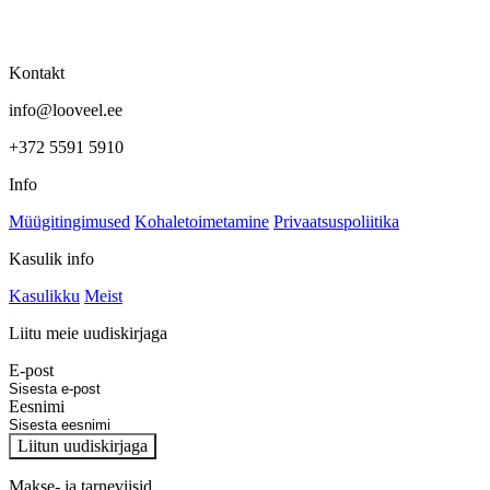
Kontakt
info@looveel.ee
+372 5591 5910
Info
Müügitingimused
Kohaletoimetamine
Privaatsuspoliitika
Kasulik info
Kasulikku
Meist
Liitu meie uudiskirjaga
E-post
Eesnimi
Liitun uudiskirjaga
Makse- ja tarneviisid