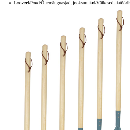
Looveel
/
Pood
/
Õuemänguasjad, jooksurattad
/
Väikesed aiatöörii