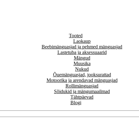
Tooted
Laokaup
Beebimänguasjad ja pehmed mänguasjad
Lastetuba ja aksessuaarid
Mängud
Muusika
Nukud
Õuemänguasjad, jooksurattad
Motoorika ja arendavad mänguasjad
Rollimänguasjad
Sõidukid ja mängumaailmad
Tähtpäevad
Blogi