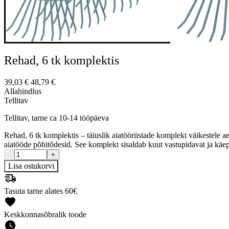
Rehad, 6 tk komplektis
39,03
€
48,79
€
Allahindlus
Tellitav
Tellitav, tarne ca 10-14 tööpäeva
Rehad, 6 tk komplektis – täiuslik aiatööriistade komplekt väikestele a
aiatööde põhitõdesid. See komplekt sisaldab kuut vastupidavat ja käepä
-
+
Lisa ostukorvi
Tasuta tarne alates 60€
Keskkonnasõbralik toode