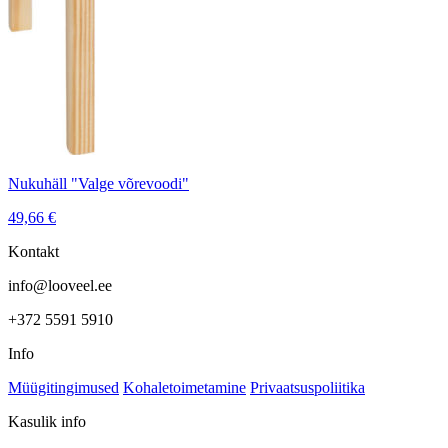
Nukuhäll "Valge võrevoodi"
49,66
€
Kontakt
info@looveel.ee
+372 5591 5910
Info
Müügitingimused
Kohaletoimetamine
Privaatsuspoliitika
Kasulik info