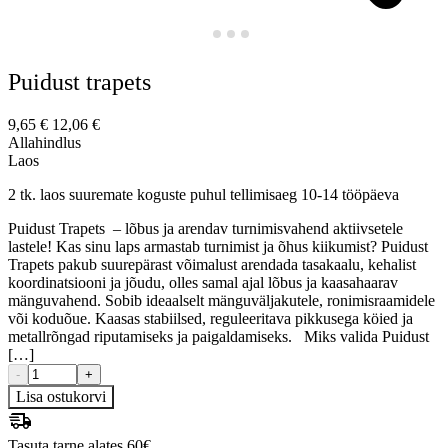
Puidust trapets
9,65
€
12,06
€
Allahindlus
Laos
2 tk. laos suuremate koguste puhul tellimisaeg 10-14 tööpäeva
Puidust Trapets – lõbus ja arendav turnimisvahend aktiivsetele
lastele! Kas sinu laps armastab turnimist ja õhus kiikumist? Puidust
Trapets pakub suurepärast võimalust arendada tasakaalu, kehalist
koordinatsiooni ja jõudu, olles samal ajal lõbus ja kaasahaarav
mänguvahend. Sobib ideaalselt mänguväljakutele, ronimisraamidele
või koduõue. Kaasas stabiilsed, reguleeritava pikkusega köied ja
metallrõngad riputamiseks ja paigaldamiseks. Miks valida Puidust
[…]
-
+
Lisa ostukorvi
Tasuta tarne alates 60€