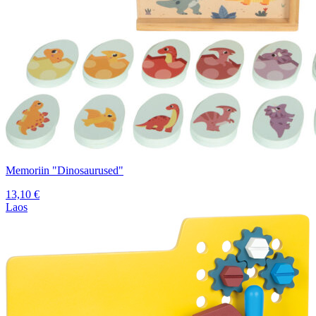
Memoriin "Dinosaurused"
13,10
€
Laos