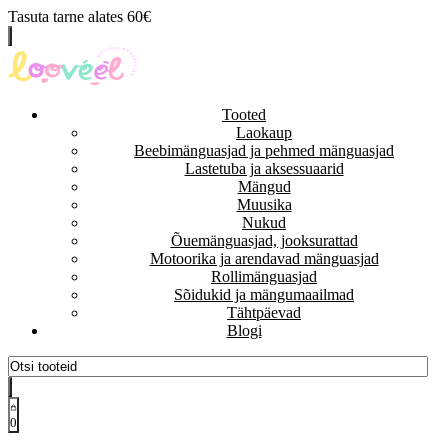
Tasuta tarne alates 60€
Tooted
Laokaup
Beebimänguasjad ja pehmed mänguasjad
Lastetuba ja aksessuaarid
Mängud
Muusika
Nukud
Õuemänguasjad, jooksurattad
Motoorika ja arendavad mänguasjad
Rollimänguasjad
Sõidukid ja mängumaailmad
Tähtpäevad
Blogi
0