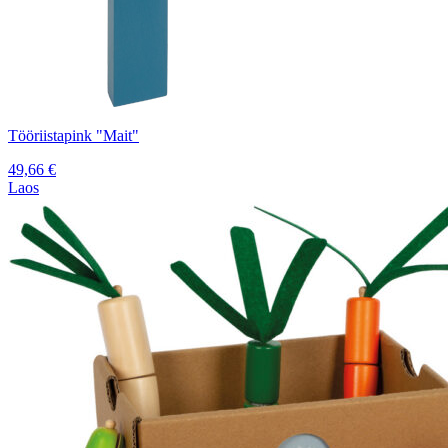
Tööriistapink "Mait"
49,66
€
Laos