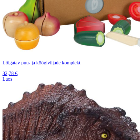
Lõigatav puu- ja köögiviljade komplekt
32,78
€
Laos