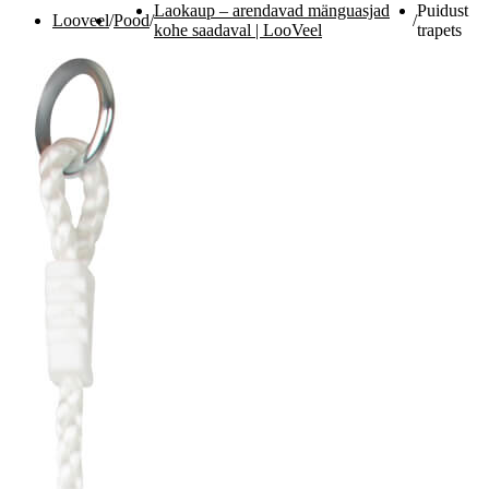
Laokaup – arendavad mänguasjad
Puidust
Looveel
/
Pood
/
/
kohe saadaval | LooVeel
trapets