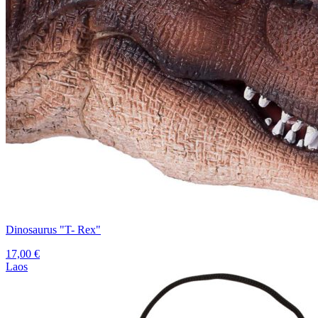
Dinosaurus "T- Rex"
17,00
€
Laos