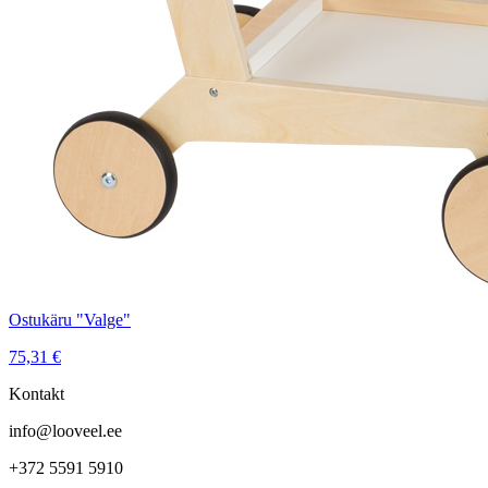
Ostukäru "Valge"
75,31
€
Kontakt
info@looveel.ee
+372 5591 5910