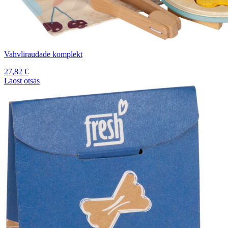
Vahvliraudade komplekt
27,82
€
Laost otsas