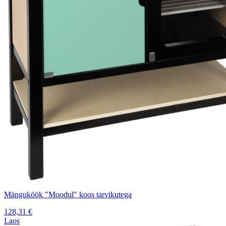
Mänguköök "Moodul" koos tarvikutega
128,31
€
Laos