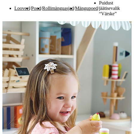
Puidust
Looveel
/
Pood
/
Rollimänguasjad
/
Mängupoed
/
jäätisevalik
“Värske”