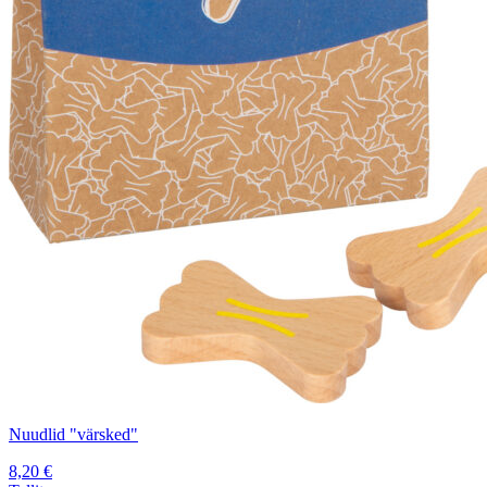
Nuudlid "värsked"
8,20
€