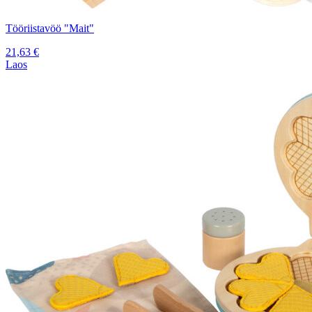
Tööriistavöö "Mait"
21,63
€
Laos