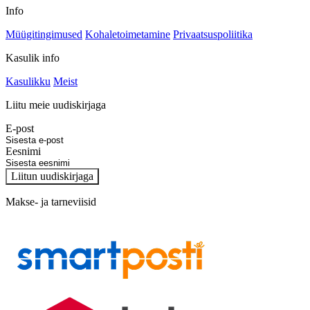
Info
Müügitingimused
Kohaletoimetamine
Privaatsuspoliitika
Kasulik info
Kasulikku
Meist
Liitu meie uudiskirjaga
E-post
Eesnimi
Liitun uudiskirjaga
Makse- ja tarneviisid