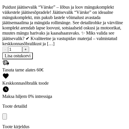
Puidust jäätisevalik “Värske” – lõbus ja loov mängukomplekt
väikestele jäätisesõpradele! Jäätisevalik “Värske” on ideaalne
mängukomplekt, mis pakub lastele võimalust avastada
jäätisemaailma ja mängida rollimänge. See detailirohke ja värviline
komplekt arendab lapse loovust, sotsiaalseid oskusi ja motoorikat,
muutes mängu harivaks ja kaasahaaravaks. ✨ Miks valida see
jäätisevalik? ✔ Kvaliteetne ja vastupidav materjal – valmistatud
keskkonnasõbralikust ja […]
-
+
Lisa ostukorvi
Tasuta tarne alates 60€
Keskkonnasõbralik toode
Maksa hiljem 0% intressiga
Toote detailid
Toote kirjeldus