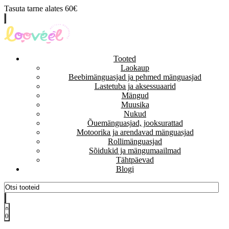
Tasuta tarne alates 60€
Tooted
Laokaup
Beebimänguasjad ja pehmed mänguasjad
Lastetuba ja aksessuaarid
Mängud
Muusika
Nukud
Õuemänguasjad, jooksurattad
Motoorika ja arendavad mänguasjad
Rollimänguasjad
Sõidukid ja mängumaailmad
Tähtpäevad
Blogi
0