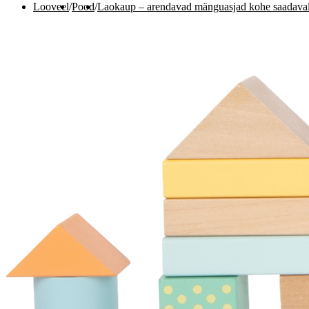
Looveel
/
Pood
/
Laokaup – arendavad mänguasjad kohe saadaval