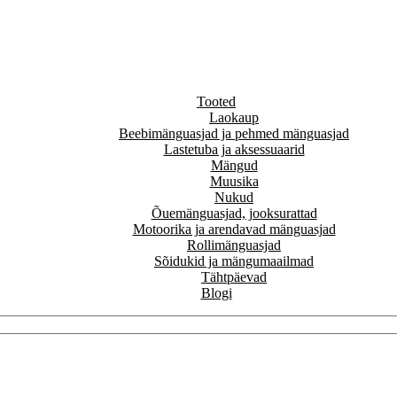
Tooted
Laokaup
Beebimänguasjad ja pehmed mänguasjad
Lastetuba ja aksessuaarid
Mängud
Muusika
Nukud
Õuemänguasjad, jooksurattad
Motoorika ja arendavad mänguasjad
Rollimänguasjad
Sõidukid ja mängumaailmad
Tähtpäevad
Blogi