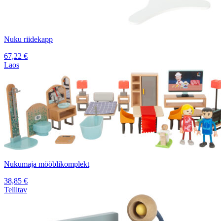
Nuku riidekapp
67,22
€
Laos
Nukumaja mööblikomplekt
38,85
€
Tellitav