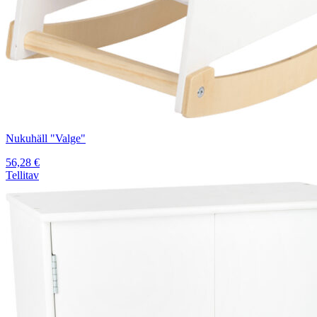
Nukuhäll "Valge"
56,28
€
Tellitav