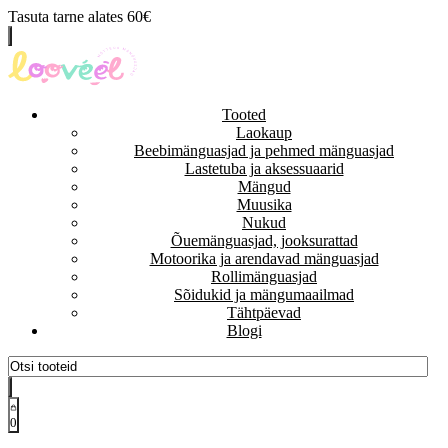
Tasuta tarne alates 60€
Tooted
Laokaup
Beebimänguasjad ja pehmed mänguasjad
Lastetuba ja aksessuaarid
Mängud
Muusika
Nukud
Õuemänguasjad, jooksurattad
Motoorika ja arendavad mänguasjad
Rollimänguasjad
Sõidukid ja mängumaailmad
Tähtpäevad
Blogi
0