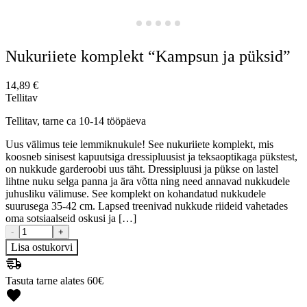
Nukuriiete komplekt “Kampsun ja püksid”
14,89
€
Tellitav
Tellitav, tarne ca 10-14 tööpäeva
Uus välimus teie lemmiknukule! See nukuriiete komplekt, mis
koosneb sinisest kapuutsiga dressipluusist ja teksaoptikaga pükstest,
on nukkude garderoobi uus täht. Dressipluusi ja pükse on lastel
lihtne nuku selga panna ja ära võtta ning need annavad nukkudele
juhusliku välimuse. See komplekt on kohandatud nukkudele
suurusega 35-42 cm. Lapsed treenivad nukkude riideid vahetades
oma sotsiaalseid oskusi ja […]
-
+
Lisa ostukorvi
Tasuta tarne alates 60€