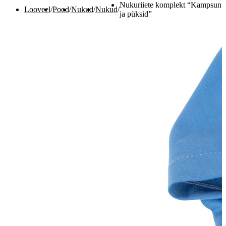
Nukuriiete komplekt “Kampsun
Looveel
/
Pood
/
Nukud
/
Nukud
/
ja püksid”