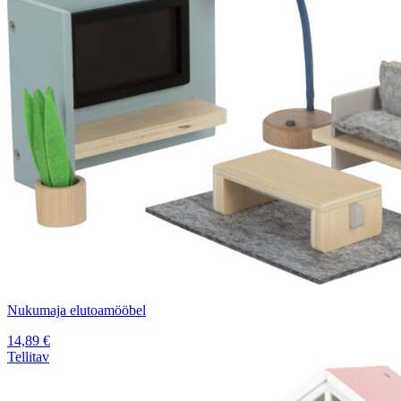
Nukumaja elutoamööbel
14,89
€
Tellitav