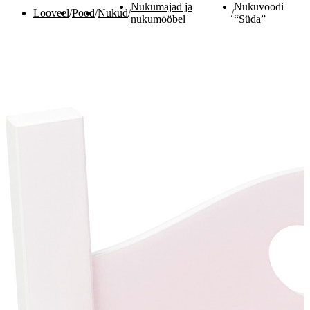
Nukumajad ja
Nukuvoodi
Looveel
/
Pood
/
Nukud
/
/
nukumööbel
“Süda”