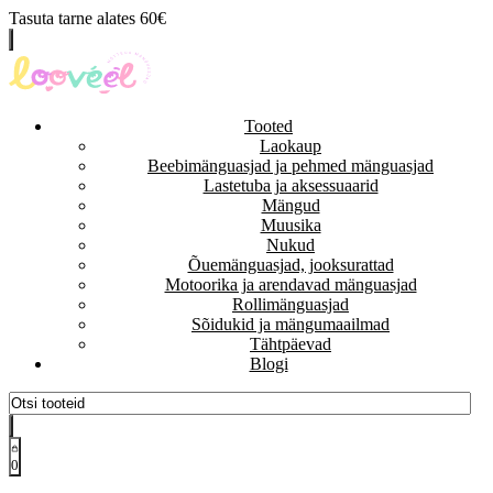
Tasuta tarne alates 60€
Tooted
Laokaup
Beebimänguasjad ja pehmed mänguasjad
Lastetuba ja aksessuaarid
Mängud
Muusika
Nukud
Õuemänguasjad, jooksurattad
Motoorika ja arendavad mänguasjad
Rollimänguasjad
Sõidukid ja mängumaailmad
Tähtpäevad
Blogi
0