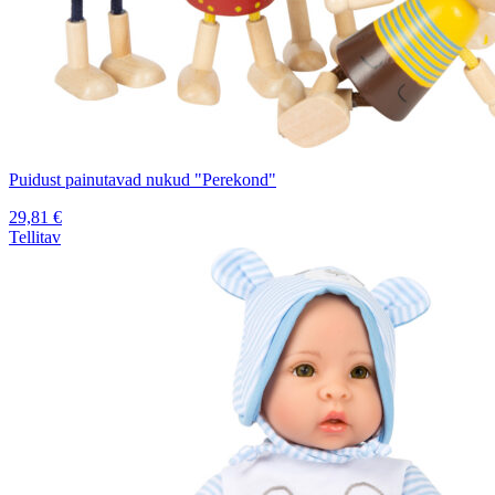
Puidust painutavad nukud "Perekond"
29,81
€
Tellitav