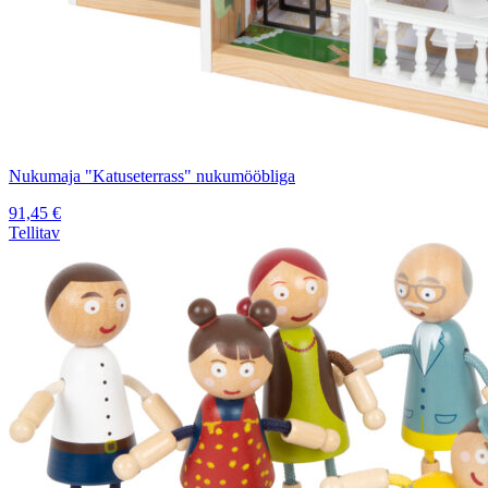
Nukumaja "Katuseterrass" nukumööbliga
91,45
€
Tellitav