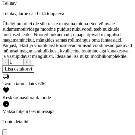
Tellitav
Tellitav, tarne ca 10-14 tööpäeva
Ühelgi nukul ei ole siin raske magama minna. See võluvate
südamemotiividega moodne puidust nukuvoodi teeb nukkude
unistused teoks. Noored nukuemad ja -papa õpivad mänguliselt
magamaminekut, mängides samas rollimängus oma fantaasiaid.
Padjast, tekist ja voodilinast koosnevad armsad voodipesud pakuvad
mõnusat magamisrahulikkust, kvaliteetne tootmine aga kauakestvat
ja vastupidavat mängulusti. Ideaalne lisa nuku mööblikomplektile.
-
+
Lisa ostukorvi
Tasuta tarne alates 60€
Keskkonnasõbralik toode
Maksa hiljem 0% intressiga
Toote detailid