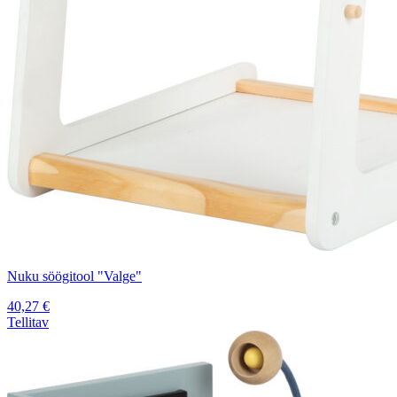
Nuku söögitool "Valge"
40,27
€
Tellitav