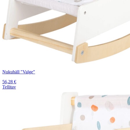
Nukuhäll "Valge"
56,28
€
Tellitav