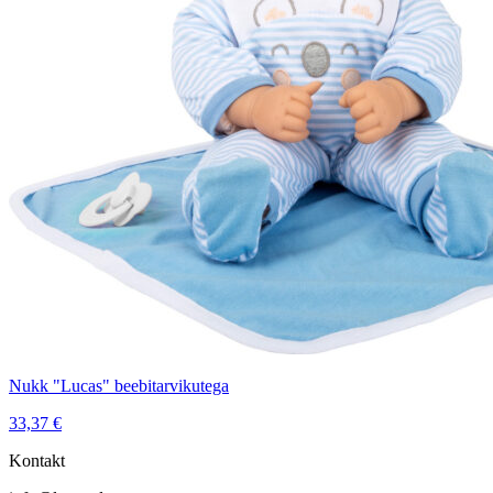
Nukk "Lucas" beebitarvikutega
33,37
€
Kontakt