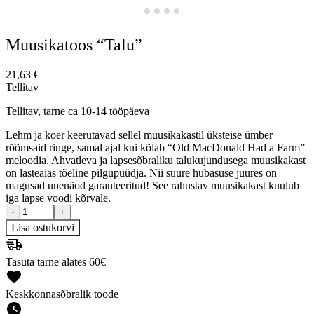
Muusikatoos “Talu”
21,63
€
Tellitav
Tellitav, tarne ca 10-14 tööpäeva
Lehm ja koer keerutavad sellel muusikakastil üksteise ümber
rõõmsaid ringe, samal ajal kui kõlab “Old MacDonald Had a Farm”
meloodia. Ahvatleva ja lapsesõbraliku talukujundusega muusikakast
on lasteaias tõeline pilgupüüdja. Nii suure hubasuse juures on
magusad unenäod garanteeritud! See rahustav muusikakast kuulub
iga lapse voodi kõrvale.
-
+
Lisa ostukorvi
Tasuta tarne alates 60€
Keskkonnasõbralik toode