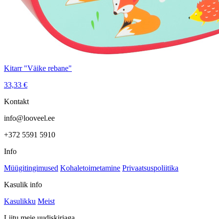
Kitarr "Väike rebane"
33,33
€
Kontakt
info@looveel.ee
+372 5591 5910
Info
Müügitingimused
Kohaletoimetamine
Privaatsuspoliitika
Kasulik info
Kasulikku
Meist
Liitu meie uudiskirjaga