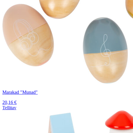
Marakad "Munad"
20,16
€
Tellitav