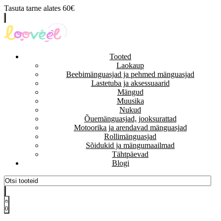
Tasuta tarne alates 60€
Tooted
Laokaup
Beebimänguasjad ja pehmed mänguasjad
Lastetuba ja aksessuaarid
Mängud
Muusika
Nukud
Õuemänguasjad, jooksurattad
Motoorika ja arendavad mänguasjad
Rollimänguasjad
Sõidukid ja mängumaailmad
Tähtpäevad
Blogi
0