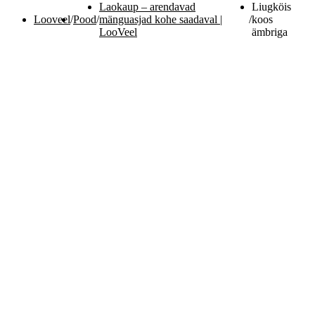
Laokaup – arendavad
Liugköis
Looveel
/
Pood
/
mänguasjad kohe saadaval |
/
koos
LooVeel
ämbriga