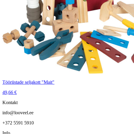
Tööriistade seljakott "Mait"
49,66
€
Kontakt
info@looveel.ee
+372 5591 5910
Info