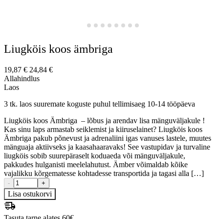
Liugköis koos ämbriga
19,87
€
24,84
€
Allahindlus
Laos
3 tk. laos suuremate koguste puhul tellimisaeg 10-14 tööpäeva
Liugköis koos Ämbriga – lõbus ja arendav lisa mänguväljakule !
Kas sinu laps armastab seiklemist ja kiiruselainet? Liugköis koos
Ämbriga pakub põnevust ja adrenaliini igas vanuses lastele, muutes
mänguaja aktiivseks ja kaasahaaravaks! See vastupidav ja turvaline
liugköis sobib suurepäraselt koduaeda või mänguväljakule,
pakkudes hulganisti meelelahutust. Ämber võimaldab kõike
vajalikku kõrgematesse kohtadesse transportida ja tagasi alla […]
-
+
Lisa ostukorvi
Tasuta tarne alates 60€