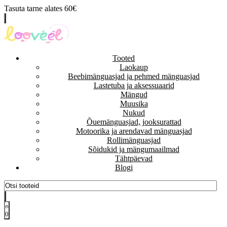
Tasuta tarne alates 60€
Tooted
Laokaup
Beebimänguasjad ja pehmed mänguasjad
Lastetuba ja aksessuaarid
Mängud
Muusika
Nukud
Õuemänguasjad, jooksurattad
Motoorika ja arendavad mänguasjad
Rollimänguasjad
Sõidukid ja mängumaailmad
Tähtpäevad
Blogi
0