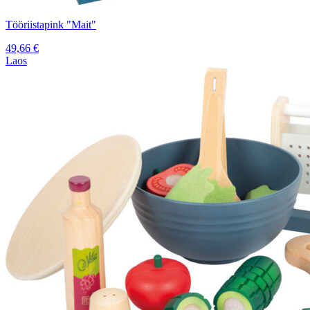
Tööriistapink "Mait"
49,66
€
Laos