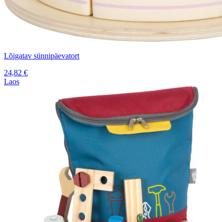
Lõigatav sünnipäevatort
24,82
€
Laos