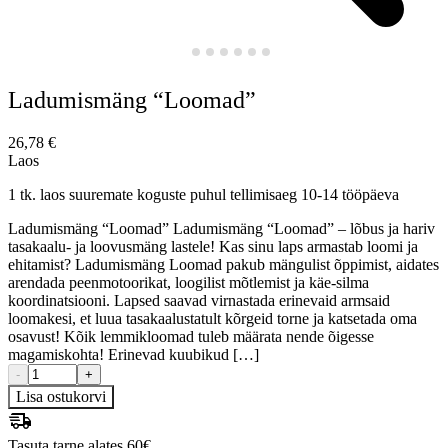
Ladumismäng “Loomad”
26,78
€
Laos
1 tk. laos suuremate koguste puhul tellimisaeg 10-14 tööpäeva
Ladumismäng “Loomad” Ladumismäng “Loomad” – lõbus ja hariv
tasakaalu- ja loovusmäng lastele! Kas sinu laps armastab loomi ja
ehitamist? Ladumismäng Loomad pakub mängulist õppimist, aidates
arendada peenmotoorikat, loogilist mõtlemist ja käe-silma
koordinatsiooni. Lapsed saavad virnastada erinevaid armsaid
loomakesi, et luua tasakaalustatult kõrgeid torne ja katsetada oma
osavust! Kõik lemmikloomad tuleb määrata nende õigesse
magamiskohta! Erinevad kuubikud […]
-
+
Lisa ostukorvi
Tasuta tarne alates 60€