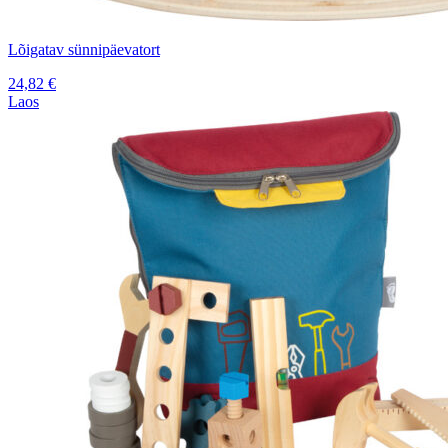
Lõigatav sünnipäevatort
24,82
€
Laos