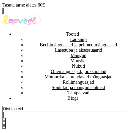
Tasuta tarne alates 60€
Tooted
Laokaup
Beebimänguasjad ja pehmed mänguasjad
Lastetuba ja aksessuaarid
Mängud
Muusika
Nukud
Õuemänguasjad, jooksurattad
Motoorika ja arendavad mänguasjad
Rollimänguasjad
Sõidukid ja mängumaailmad
Tähtpäevad
Blogi
0