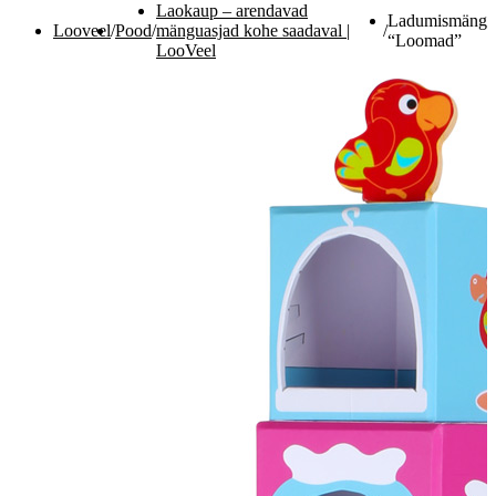
Laokaup – arendavad
Ladumismäng
Looveel
/
Pood
/
mänguasjad kohe saadaval |
/
“Loomad”
LooVeel