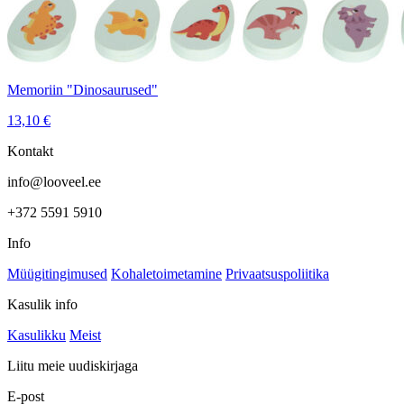
Memoriin "Dinosaurused"
13,10
€
Kontakt
info@looveel.ee
+372 5591 5910
Info
Müügitingimused
Kohaletoimetamine
Privaatsuspoliitika
Kasulik info
Kasulikku
Meist
Liitu meie uudiskirjaga
E-post