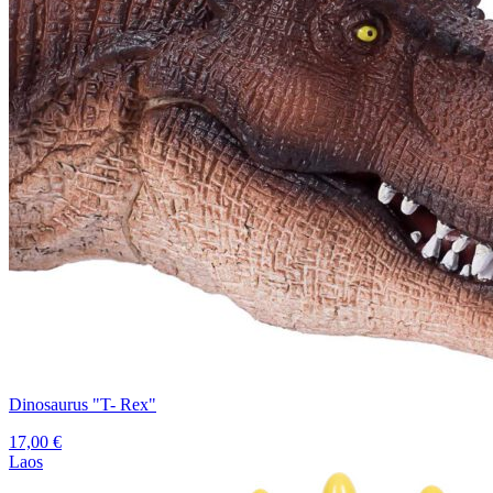
Dinosaurus "T- Rex"
17,00
€
Laos