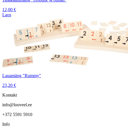
12,00
€
Laos
Lauamäng "Rummy"
23,20
€
Kontakt
info@looveel.ee
+372 5591 5910
Info