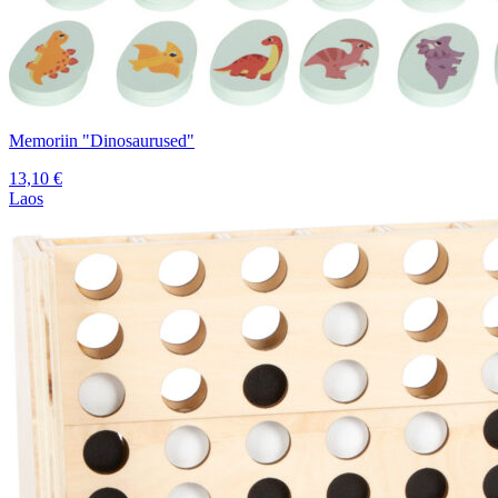
Memoriin "Dinosaurused"
13,10
€
Laos