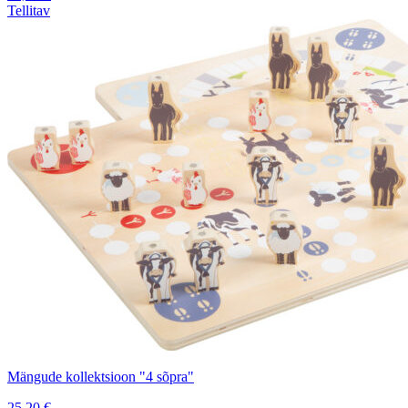
Tellitav
Mängude kollektsioon "4 sõpra"
25,20
€