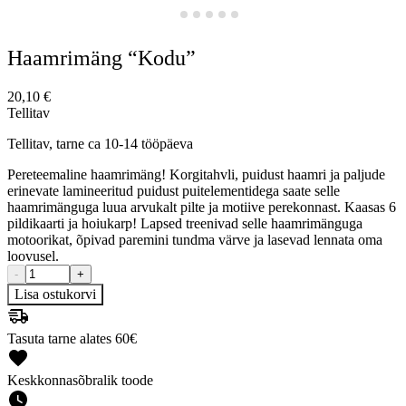
Haamrimäng “Kodu”
20,10
€
Tellitav
Tellitav, tarne ca 10-14 tööpäeva
Pereteemaline haamrimäng! Korgitahvli, puidust haamri ja paljude
erinevate lamineeritud puidust puitelementidega saate selle
haamrimänguga luua arvukalt pilte ja motiive perekonnast. Kaasas 6
pildikaarti ja hoiukarp! Lapsed treenivad selle haamrimänguga
motoorikat, õpivad paremini tundma värve ja lasevad lennata oma
loovusel.
-
+
Lisa ostukorvi
Tasuta tarne alates 60€
Keskkonnasõbralik toode