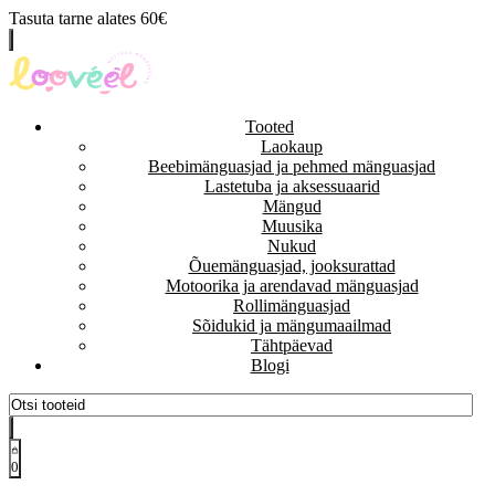
Tasuta tarne alates 60€
Tooted
Laokaup
Beebimänguasjad ja pehmed mänguasjad
Lastetuba ja aksessuaarid
Mängud
Muusika
Nukud
Õuemänguasjad, jooksurattad
Motoorika ja arendavad mänguasjad
Rollimänguasjad
Sõidukid ja mängumaailmad
Tähtpäevad
Blogi
0