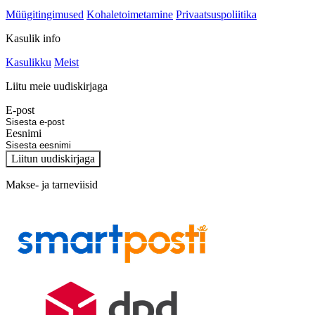
Müügitingimused
Kohaletoimetamine
Privaatsuspoliitika
Kasulik info
Kasulikku
Meist
Liitu meie uudiskirjaga
E-post
Eesnimi
Liitun uudiskirjaga
Makse- ja tarneviisid