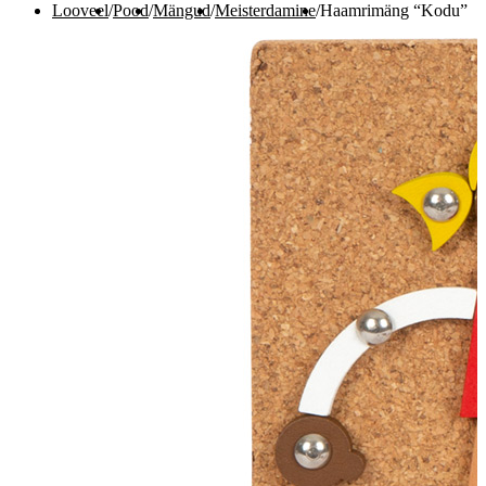
Looveel
/
Pood
/
Mängud
/
Meisterdamine
/
Haamrimäng “Kodu”