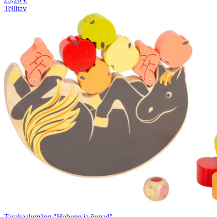
Tellitav
Tasakaalumäng "Hobune ja õunad"