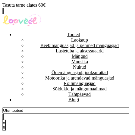
Tasuta tarne alates 60€
Tooted
Laokaup
Beebimänguasjad ja pehmed mänguasjad
Lastetuba ja aksessuaarid
Mängud
Muusika
Nukud
Õuemänguasjad, jooksurattad
Motoorika ja arendavad mänguasjad
Rollimänguasjad
Sõidukid ja mängumaailmad
Tähtpäevad
Blogi
0