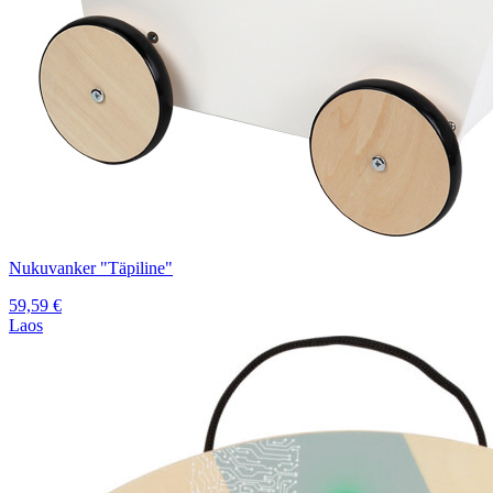
Nukuvanker "Täpiline"
59,59
€
Laos