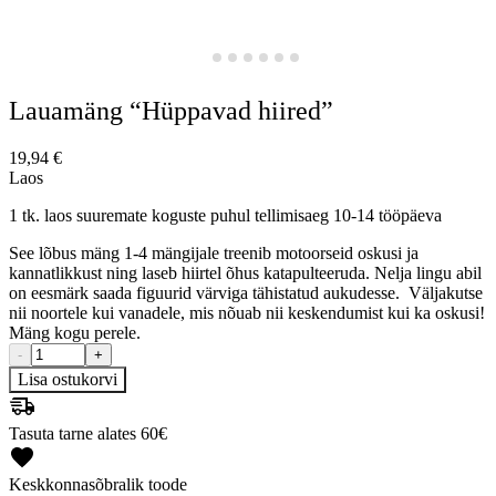
Lauamäng “Hüppavad hiired”
19,94
€
Laos
1 tk. laos suuremate koguste puhul tellimisaeg 10-14 tööpäeva
See lõbus mäng 1-4 mängijale treenib motoorseid oskusi ja
kannatlikkust ning laseb hiirtel õhus katapulteeruda. Nelja lingu abil
on eesmärk saada figuurid värviga tähistatud aukudesse. Väljakutse
nii noortele kui vanadele, mis nõuab nii keskendumist kui ka oskusi!
Mäng kogu perele.
-
+
Lisa ostukorvi
Tasuta tarne alates 60€
Keskkonnasõbralik toode