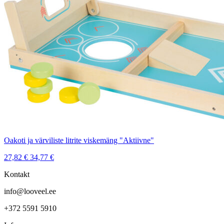
Oakoti ja värviliste litrite viskemäng "Aktiivne"
27,82
€
34,77
€
Kontakt
info@looveel.ee
+372 5591 5910