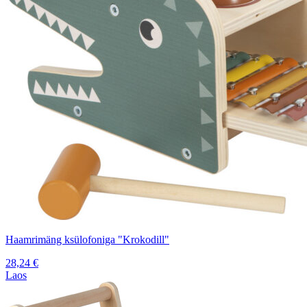
Haamrimäng ksülofoniga "Krokodill"
28,24
€
Laos