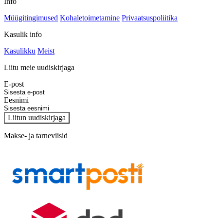
Info
Müügitingimused
Kohaletoimetamine
Privaatsuspoliitika
Kasulik info
Kasulikku
Meist
Liitu meie uudiskirjaga
E-post
Eesnimi
Liitun uudiskirjaga
Makse- ja tarneviisid