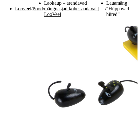
Laokaup – arendavad
Lauamäng
Looveel
/
Pood
/
mänguasjad kohe saadaval |
/
“Hüppavad
LooVeel
hiired”