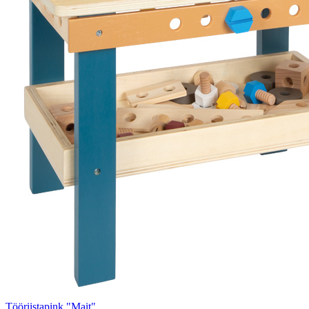
Tööriistapink "Mait"