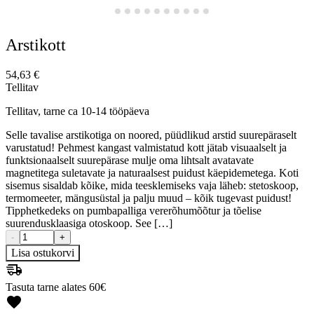
Arstikott
54,63
€
Tellitav
Tellitav, tarne ca 10-14 tööpäeva
Selle tavalise arstikotiga on noored, püüdlikud arstid suurepäraselt
varustatud! Pehmest kangast valmistatud kott jätab visuaalselt ja
funktsionaalselt suurepärase mulje oma lihtsalt avatavate
magnetitega suletavate ja naturaalsest puidust käepidemetega. Koti
sisemus sisaldab kõike, mida teesklemiseks vaja läheb: stetoskoop,
termomeeter, mängusüstal ja palju muud – kõik tugevast puidust!
Tipphetkedeks on pumbapalliga vererõhumõõtur ja tõelise
suurendusklaasiga otoskoop. See […]
-
+
Lisa ostukorvi
Tasuta tarne alates 60€