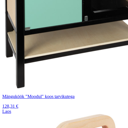
Mänguköök "Moodul" koos tarvikutega
128,31
€
Laos