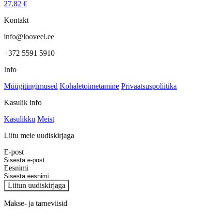
27,82
€
Kontakt
info@looveel.ee
+372 5591 5910
Info
Müügitingimused
Kohaletoimetamine
Privaatsuspoliitika
Kasulik info
Kasulikku
Meist
Liitu meie uudiskirjaga
E-post
Eesnimi
Liitun uudiskirjaga
Makse- ja tarneviisid