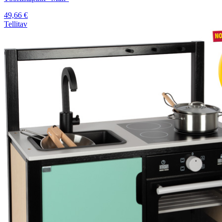
49,66
€
Tellitav