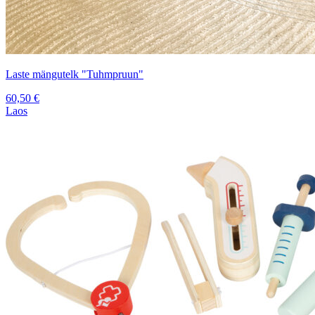
Laste mängutelk "Tuhmpruun"
60,50
€
Laos