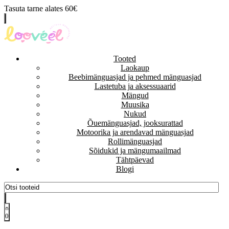
Tasuta tarne alates 60€
Tooted
Laokaup
Beebimänguasjad ja pehmed mänguasjad
Lastetuba ja aksessuaarid
Mängud
Muusika
Nukud
Õuemänguasjad, jooksurattad
Motoorika ja arendavad mänguasjad
Rollimänguasjad
Sõidukid ja mängumaailmad
Tähtpäevad
Blogi
0