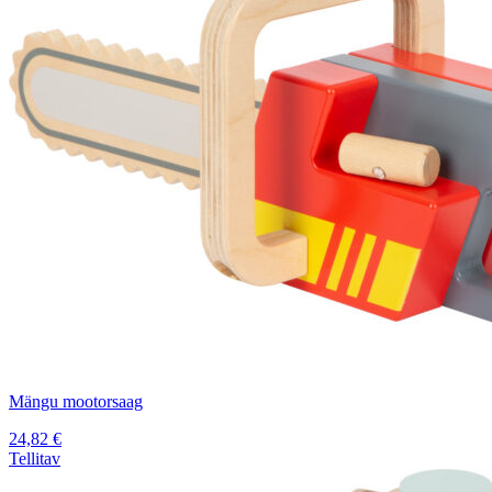
Mängu mootorsaag
24,82
€
Tellitav