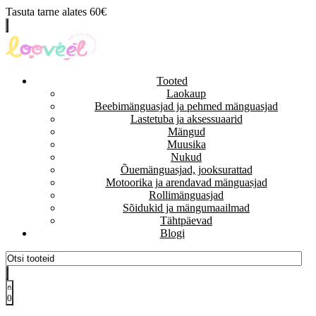
Tasuta tarne alates 60€
Tooted
Laokaup
Beebimänguasjad ja pehmed mänguasjad
Lastetuba ja aksessuaarid
Mängud
Muusika
Nukud
Õuemänguasjad, jooksurattad
Motoorika ja arendavad mänguasjad
Rollimänguasjad
Sõidukid ja mängumaailmad
Tähtpäevad
Blogi
0