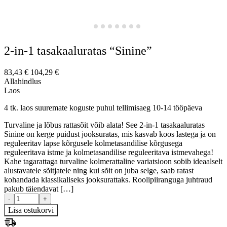
2-in-1 tasakaaluratas “Sinine”
83,43
€
104,29
€
Allahindlus
Laos
4 tk. laos suuremate koguste puhul tellimisaeg 10-14 tööpäeva
Turvaline ja lõbus rattasõit võib alata! See 2-in-1 tasakaaluratas
Sinine on kerge puidust jooksuratas, mis kasvab koos lastega ja on
reguleeritav lapse kõrgusele kolmetasandilise kõrgusega
reguleeritava istme ja kolmetasandilise reguleeritava istmevahega!
Kahe tagarattaga turvaline kolmerattaline variatsioon sobib ideaalselt
alustavatele sõitjatele ning kui sõit on juba selge, saab ratast
kohandada klassikaliseks jooksurattaks. Roolipiiranguga juhtraud
pakub täiendavat […]
-
+
Lisa ostukorvi