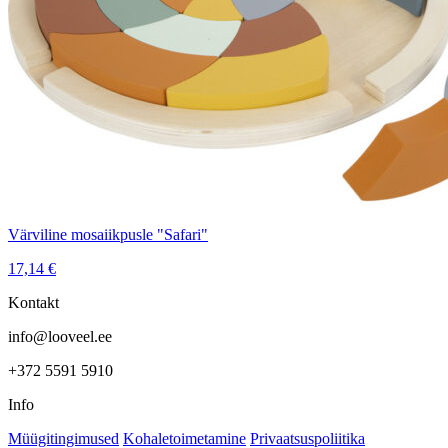
Värviline mosaiikpusle "Safari"
17,14
€
Kontakt
info@looveel.ee
+372 5591 5910
Info
Müügitingimused
Kohaletoimetamine
Privaatsuspoliitika