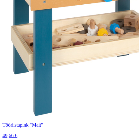
Tööriistapink "Mait"
49,66
€