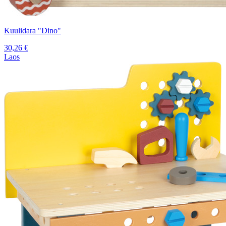
Kuulidara "Dino"
30,26
€
Laos