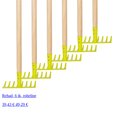
Rehad, 6 tk, roheline
39,43
€
49,29
€