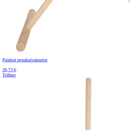
Puidust pesukuivatusrest
39,73
€
Tellitav