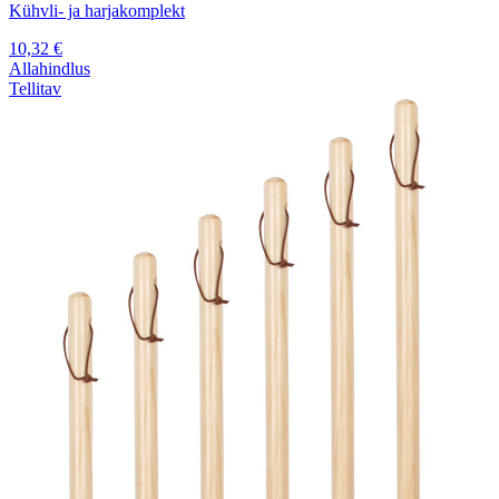
Kühvli- ja harjakomplekt
10,32
€
Allahindlus
Tellitav