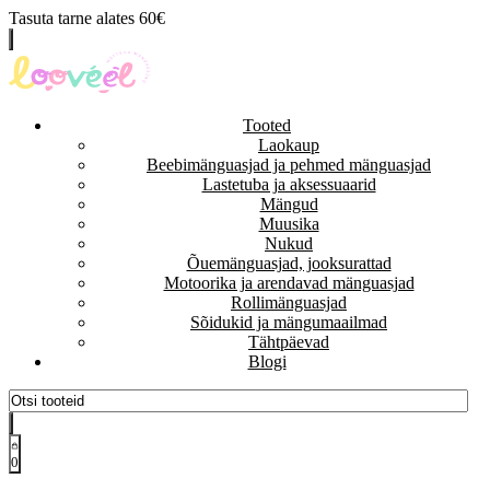
Tasuta tarne alates 60€
Tooted
Laokaup
Beebimänguasjad ja pehmed mänguasjad
Lastetuba ja aksessuaarid
Mängud
Muusika
Nukud
Õuemänguasjad, jooksurattad
Motoorika ja arendavad mänguasjad
Rollimänguasjad
Sõidukid ja mängumaailmad
Tähtpäevad
Blogi
0