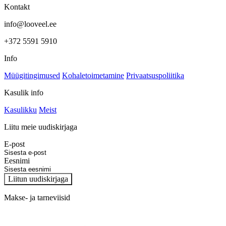
Kontakt
info@looveel.ee
+372 5591 5910
Info
Müügitingimused
Kohaletoimetamine
Privaatsuspoliitika
Kasulik info
Kasulikku
Meist
Liitu meie uudiskirjaga
E-post
Eesnimi
Liitun uudiskirjaga
Makse- ja tarneviisid